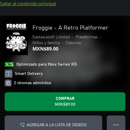
Saltar al contenido principal
Froggie - A Retro Platformer
Eastasiasoft Limited
•
Plataformas
•
Niños y familia
•
Clásicos
MXN$89.00
Optimizado para Xbox Series X|S
Smart Delivery
2 idiomas admitidos
COMPRAR
MXN$89.00
AGREGAR A LA LISTA DE DESEOS
● ● ●