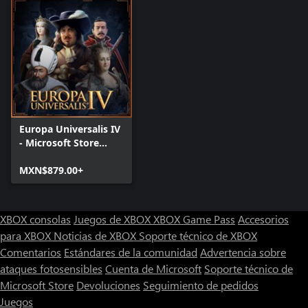
Europa Universalis IV
- Microsoft Store
Edition
MXN$879.00+
XBOX consolas
Juegos de XBOX
XBOX Game Pass
Accesorios
para XBOX
Noticias de XBOX
Soporte técnico de XBOX
Comentarios
Estándares de la comunidad
Advertencia sobre
ataques fotosensibles
Cuenta de Microsoft
Soporte técnico de
Microsoft Store
Devoluciones
Seguimiento de pedidos
Juegos