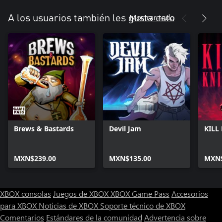
Mostrar todo
A los usuarios también les gusta esto
Brews & Bastards
Devil Jam
KILL
MXN$239.00
MXN$135.00
MXN$
XBOX consolas
Juegos de XBOX
XBOX Game Pass
Accesorios
para XBOX
Noticias de XBOX
Soporte técnico de XBOX
Comentarios
Estándares de la comunidad
Advertencia sobre