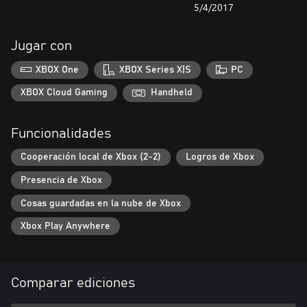
5/4/2017
Jugar con
XBOX One
XBOX Series X|S
PC
XBOX Cloud Gaming
Handheld
Funcionalidades
Cooperación local de Xbox (2-2)
Logros de Xbox
Presencia de Xbox
Cosas guardadas en la nube de Xbox
Xbox Play Anywhere
Comparar ediciones