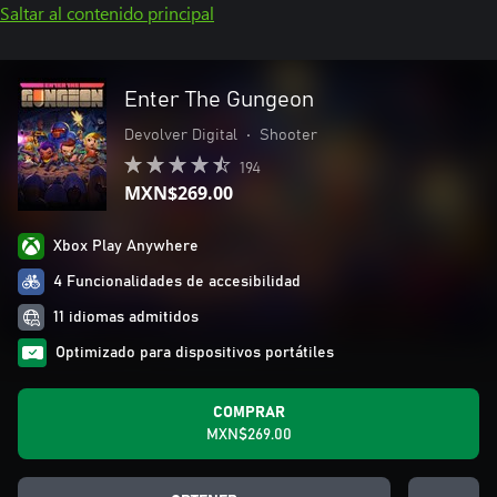
Saltar al contenido principal
Enter The Gungeon
Devolver Digital
•
Shooter
194
MXN$269.00
Xbox Play Anywhere
4 Funcionalidades de accesibilidad
11 idiomas admitidos
Optimizado para dispositivos portátiles
COMPRAR
MXN$269.00