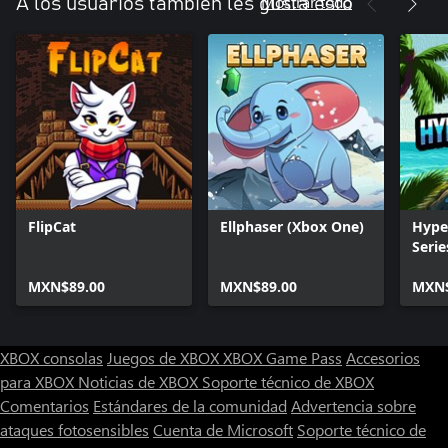
Mostrar todo
A los usuarios también les gusta esto
FlipCat
Ellphaser (Xbox One)
Hype
Serie
MXN$89.00
MXN$89.00
MXN$
XBOX consolas
Juegos de XBOX
XBOX Game Pass
Accesorios
para XBOX
Noticias de XBOX
Soporte técnico de XBOX
Comentarios
Estándares de la comunidad
Advertencia sobre
ataques fotosensibles
Cuenta de Microsoft
Soporte técnico de