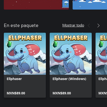
Mostrar todo
En este paquete
Ellphaser
Ellphaser (Windows)
Ellph
MXN$89.00
MXN$89.00
MXN$