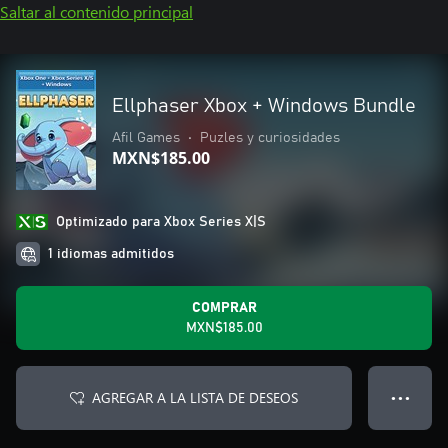
Saltar al contenido principal
Ellphaser Xbox + Windows Bundle
Afil Games
•
Puzles y curiosidades
MXN$185.00
Optimizado para Xbox Series X|S
1 idiomas admitidos
COMPRAR
MXN$185.00
AGREGAR A LA LISTA DE DESEOS
● ● ●