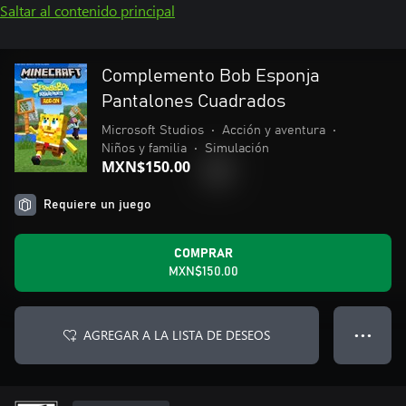
Saltar al contenido principal
Complemento Bob Esponja
Pantalones Cuadrados
Microsoft Studios
•
Acción y aventura
•
Niños y familia
•
Simulación
MXN$150.00
Requiere un juego
COMPRAR
MXN$150.00
AGREGAR A LA LISTA DE DESEOS
● ● ●