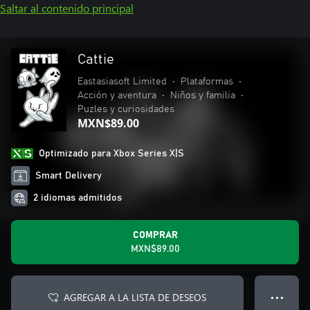
Saltar al contenido principal
Cattie
Eastasiasoft Limited
•
Plataformas
•
Acción y aventura
•
Niños y familia
•
Puzles y curiosidades
MXN$89.00
Optimizado para Xbox Series X|S
Smart Delivery
2 idiomas admitidos
COMPRAR
MXN$89.00
AGREGAR A LA LISTA DE DESEOS
● ● ●