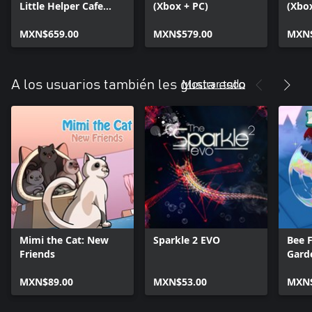
Little Helper Cafe
(Xbox + PC)
(Xbo
Cursed Frog (Bundle)
MXN$659.00
MXN$579.00
MXN$
Mostrar todo
A los usuarios también les gusta esto
Mimi the Cat: New
Sparkle 2 EVO
Bee F
Friends
Gard
MXN$89.00
MXN$53.00
MXN$