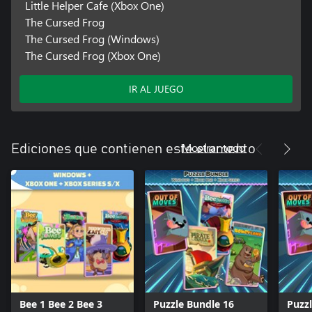
Little Helper Cafe (Xbox One)
The Cursed Frog
The Cursed Frog (Windows)
The Cursed Frog (Xbox One)
IR AL JUEGO
Mostrar todo
Ediciones que contienen este elemento
Bee 1 Bee 2 Bee 3
Puzzle Bundle 16
Puzz