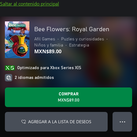
Saltar al contenido principal
Bee Flowers: Royal Garden
Afil Games
•
Puzles y curiosidades
•
Niños y familia
•
Estrategia
MXN$89.00
Optimizado para Xbox Series X|S
2 idiomas admitidos
COMPRAR
MXN$89.00
AGREGAR A LA LISTA DE DESEOS
● ● ●