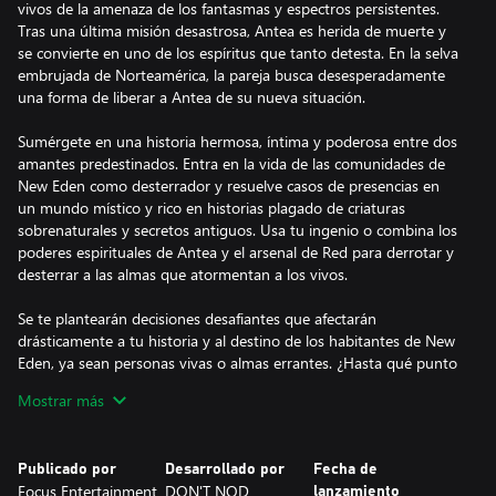
vivos de la amenaza de los fantasmas y espectros persistentes.
Tras una última misión desastrosa, Antea es herida de muerte y
se convierte en uno de los espíritus que tanto detesta. En la selva
embrujada de Norteamérica, la pareja busca desesperadamente
una forma de liberar a Antea de su nueva situación.
Sumérgete en una historia hermosa, íntima y poderosa entre dos
amantes predestinados. Entra en la vida de las comunidades de
New Eden como desterrador y resuelve casos de presencias en
un mundo místico y rico en historias plagado de criaturas
sobrenaturales y secretos antiguos. Usa tu ingenio o combina los
poderes espirituales de Antea y el arsenal de Red para derrotar y
desterrar a las almas que atormentan a los vivos.
Se te plantearán decisiones desafiantes que afectarán
drásticamente a tu historia y al destino de los habitantes de New
Eden, ya sean personas vivas o almas errantes. ¿Hasta qué punto
comprometerás tu promesa de cazar fantasmas por el bien de tu
Mostrar más
amante, convertida en uno de esos espíritus?
• Juega como Antea y como Red y enfréntate a las fuerzas
Publicado por
Desarrollado por
Fecha de
sobrenaturales con magia, armas y poderes espirituales
Focus Entertainment
DON'T NOD
lanzamiento
• Desbloquea equipamiento y habilidades para desatar el poder