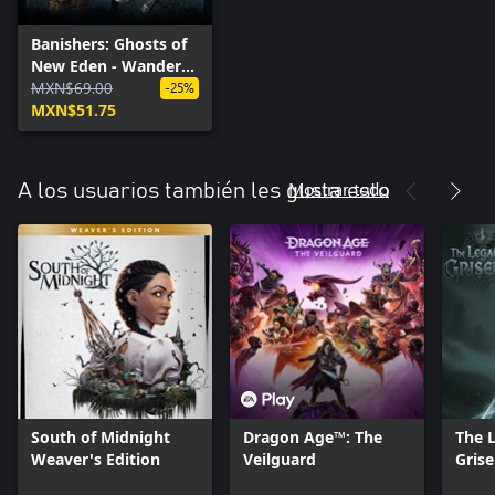
Banishers: Ghosts of
New Eden - Wanderer
Set DLC
MXN$69.00
-25%
MXN$51.75
Mostrar todo
A los usuarios también les gusta esto
South of Midnight
Dragon Age™: The
The 
Weaver's Edition
Veilguard
Grise