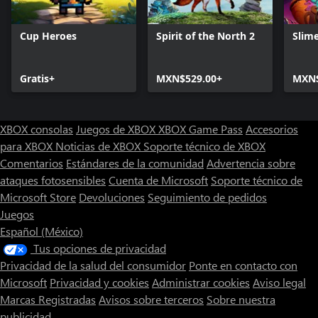
Cup Heroes
Spirit of the North 2
Slim
Gratis+
MXN$529.00+
MXN$
XBOX consolas
Juegos de XBOX
XBOX Game Pass
Accesorios
para XBOX
Noticias de XBOX
Soporte técnico de XBOX
Comentarios
Estándares de la comunidad
Advertencia sobre
ataques fotosensibles
Cuenta de Microsoft
Soporte técnico de
Microsoft Store
Devoluciones
Seguimiento de pedidos
Juegos
Español (México)
Tus opciones de privacidad
Privacidad de la salud del consumidor
Ponte en contacto con
Microsoft
Privacidad y cookies
Administrar cookies
Aviso legal
Marcas Registradas
Avisos sobre terceros
Sobre nuestra
publicidad