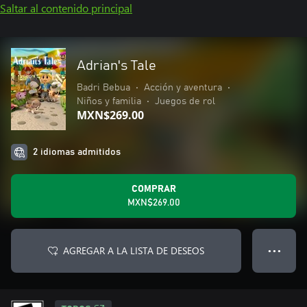
Saltar al contenido principal
Adrian's Tale
Badri Bebua
•
Acción y aventura
•
Niños y familia
•
Juegos de rol
MXN$269.00
2 idiomas admitidos
COMPRAR
MXN$269.00
AGREGAR A LA LISTA DE DESEOS
● ● ●