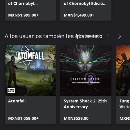
of Chornobyl
of Chornobyl Edición
Ultimate Edition
Deluxe
MXN$1,999.00+
MXN$1,499.00+
Mostrar todo
A los usuarios también les gusta esto
Atomfall
System Shock 2: 25th
Tung
Anniversary
Visit
Remaster
Editi
MXN$1,059.00+
MXN$529.00
MXN$