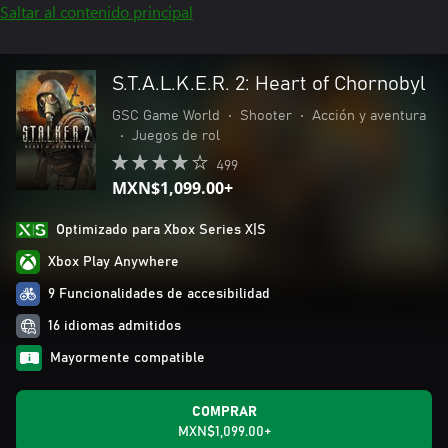
Saltar al contenido principal
S.T.A.L.K.E.R. 2: Heart of Chornobyl
GSC Game World
•
Shooter
•
Acción y aventura
•
Juegos de rol
499
MXN$1,099.00+
Optimizado para Xbox Series X|S
Xbox Play Anywhere
9 Funcionalidades de accesibilidad
16 idiomas admitidos
Mayormente compatible
COMPRAR
MXN$1,099.00+