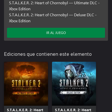
S.T.A.L.K.E.R. 2: Heart of Chornobyl — Ultimate DLC -
Xbox Edition
S.T.A.L.K.E.R. 2: Heart of Chornobyl — Deluxe DLC -
Xbox Edition
IR AL JUEGO
Ediciones que contienen este elemento
S.T.A.L.K.E.R. 2: Heart
S.T.A.L.K.E.R. 2: Heart