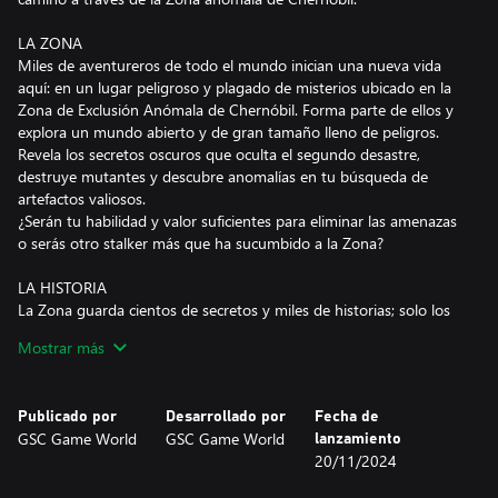
LA ZONA
Miles de aventureros de todo el mundo inician una nueva vida
aquí: en un lugar peligroso y plagado de misterios ubicado en la
Zona de Exclusión Anómala de Chernóbil. Forma parte de ellos y
explora un mundo abierto y de gran tamaño lleno de peligros.
Revela los secretos oscuros que oculta el segundo desastre,
destruye mutantes y descubre anomalías en tu búsqueda de
artefactos valiosos.
¿Serán tu habilidad y valor suficientes para eliminar las amenazas
o serás otro stalker más que ha sucumbido a la Zona?
LA HISTORIA
La Zona guarda cientos de secretos y miles de historias; solo los
más valientes y hábiles lograrán descubrirlos. Empezarás siendo
Mostrar más
un stalker solitario y explorarás un mundo único y
postapocalíptico en el que deberás decidir quién merece una bala
en la sien y quién merece tu ayuda. Ten en cuenta que, mientras
Publicado por
Desarrollado por
Fecha de
decides, muchas de tus elecciones acarrearán consecuencias.
GSC Game World
GSC Game World
lanzamiento
Algunas muy inesperadas.
20/11/2024
La figura del stalker puede ser la de un amigo salvador y fiel, o la
de alguien que prefiere ser partícipe de misiones complicadas