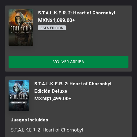
Como bien dijo un sabio stalker: "Tu arma más peligrosa no es la
que portas en la pistolera, son tus agallas, tu tenacidad y tus
reflejos. ¡Tenlo en cuenta cuando te adentres en el corazón de
S.T.A.L.K.E.R. 2: Heart of Chornobyl
Chernóbil!
MXN$1,099.00+
ESTA EDICIÓN
Ciertas características del juego, incluidos los mods, pueden no
ser accesibles para las cuentas de menores en Xbox. En Xbox se
considera «menor» a cualquier jugador de 13 años o menos,
salvo que las leyes locales especifiquen lo contrario.
VOLVER ARRIBA
S.T.A.L.K.E.R. 2: Heart of Chornobyl
Edición Deluxe
MXN$1,499.00+
Juegos incluidos
S.T.A.L.K.E.R. 2: Heart of Chornobyl