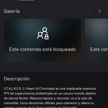
Galería
Este contenido está bloqueado
Este co
Descripción
S.T.A.L.K.E.R. 2: Heart of Chornobyl es una implacable aventura
FPS de supervivencia ambientada en un oscuro mundo abierto
de ciencia ficción. Rebusca equipo y recursos, ve a la caza de
maravillas, toma decisiones difíciles para sobrevivir y allana tu
camino a través de la Zona anómala de Chernóbil.