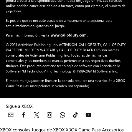
jugadores.
Es posible que se necesite espacio de almacenamiento adicional para
actualizaciones obligatorias del juego.
www.callofduty.com
Para más información, visita
.
© 2024 Activision Publishing, Inc. ACTIVISION, CALL OF DUTY, CALL OF DUTY
WARZONE, MODERN WARFARE y CALL OF DUTY BLACK OPS son marcas
comerciales de Activision Publishing, Inc. Todas las demás marcas
comerciales y los nombres de marcas pertenecen a sus respectivos dueños
titulares. Este producto contiene tecnología de software con licencia de Id
Software ("Id Technology"). Id Technology © 1999-2024 Id Software, Inc.
El modo multijugador en línea en la consola requiere una suscripción a XBOX
Game Pass (las suscripciones se venden por separado).
Sigue a XBOX
XBOX consolas
Juegos de XBOX
XBOX Game Pass
Accesorios
para XBOX
Noticias de XBOX
Soporte técnico de XBOX