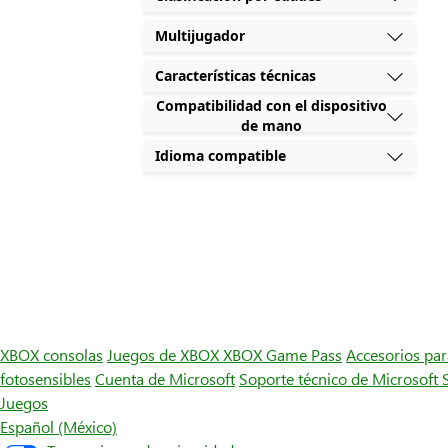
Multijugador
Características técnicas
Compatibilidad con el dispositivo
de mano
Idioma compatible
XBOX consolas
Juegos de XBOX
XBOX Game Pass
Accesorios pa
fotosensibles
Cuenta de Microsoft
Soporte técnico de Microsoft 
Juegos
Español (México)