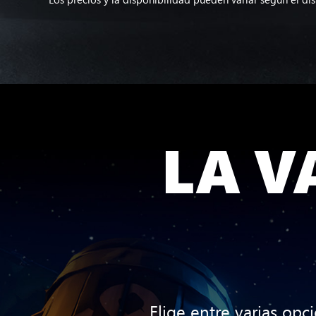
LA V
Elige entre varias opc