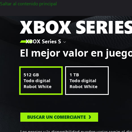
Saltar al contenido principal
XBOX SERIES

XBOX Series S
El mejor valor en jueg
512 GB
1 TB
Todo digital
Todo digital
Robot White
Robot White
BUSCAR UN COMERCIANTE
Los precios y la disponibilidad pueden variar según el dis