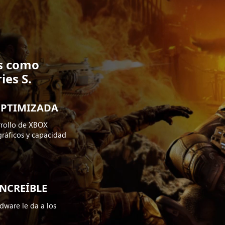
s como
ies S.
OPTIMIZADA
arrollo de XBOX
gráficos y capacidad
INCREÍBLE
dware le da a los