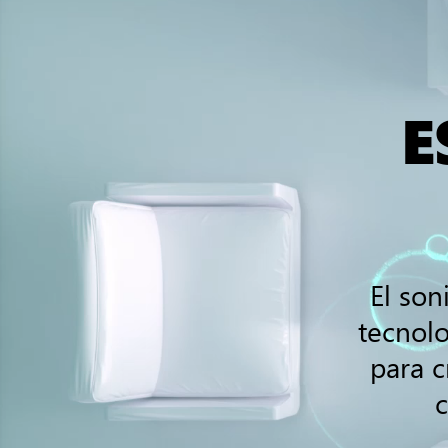
de
él,
Damon,
Dominic
E
y
Augustus
se
defienden
de
los
Locust
El son
en
una
tecnolo
ciudad
para c
en
llamas.
c