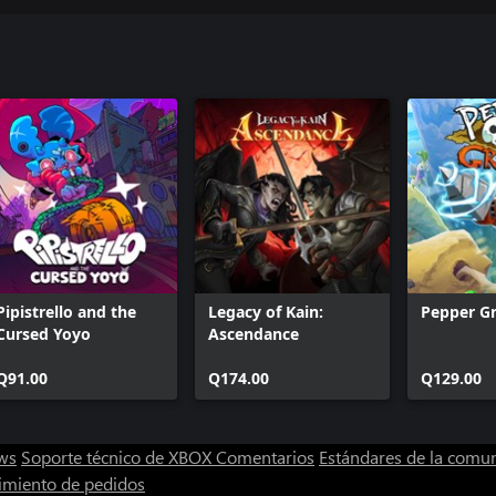
Pipistrello and the
Legacy of Kain:
Pepper Gr
Cursed Yoyo
Ascendance
Q91.00
Q174.00
Q129.00
ws
Soporte técnico de XBOX
Comentarios
Estándares de la comu
imiento de pedidos