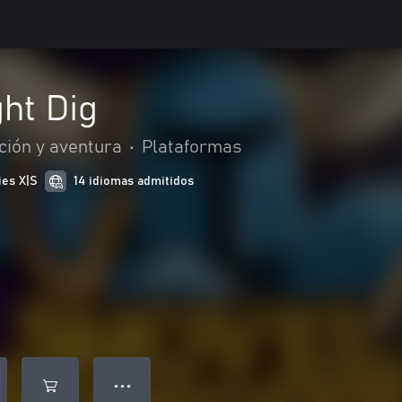
ht Dig
ción y aventura
•
Plataformas
ies X|S
14 idiomas admitidos
● ● ●