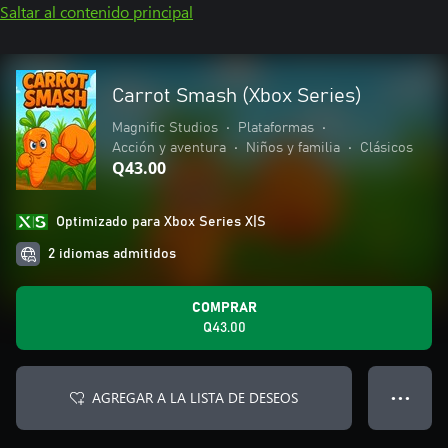
Saltar al contenido principal
Carrot Smash (Xbox Series)
Magnific Studios
•
Plataformas
•
Acción y aventura
•
Niños y familia
•
Clásicos
Q43.00
Optimizado para Xbox Series X|S
2 idiomas admitidos
COMPRAR
Q43.00
AGREGAR A LA LISTA DE DESEOS
● ● ●