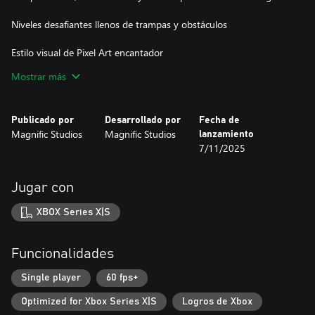
Niveles desafiantes llenos de trampas y obstáculos
Estilo visual de Pixel Art encantador
Mostrar más
Banda sonora energética y envolvente
Publicado por
Desarrollado por
Fecha de
Magnific Studios
Magnific Studios
lanzamiento
7/11/2025
Jugar con
XBOX Series X|S
Funcionalidades
Single player
60 fps+
Optimized for Xbox Series X|S
Logros de Xbox