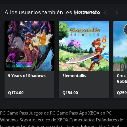
Boy, Ryuichi Nishizawa y apoyado por Shinichi Sakamoto
(sonido), Maki Ōzora (diseño de personajes) y Takanori Kurihara
Mostrar todo
A los usuarios también les gusta esto
(dirección creativa). ¡No se puede ser más Wonder Boy que eso!
9 Years of Shadows
Elementallis
Croc
Gobb
Q174.00
Q154.00
Q259
PC Game Pass
Juegos de PC Game Pass
App XBOX en PC
Windows
Soporte técnico de XBOX
Comentarios
Estándares de
la comunidad
Advertencia sobre ataques fotosensibles
Cuenta