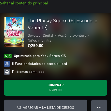
Saltar al contenido principal
The Plucky Squire (El Escudero
Valiente)
Devolver Digital
•
Acción y aventura
•
Niños y familia
Q259.00
Optimizado para Xbox Series X|S
5 Funcionalidades de accesibilidad
11 idiomas admitidos
COMPRAR
Q259.00
AGREGAR A LA LISTA DE DESEOS
● ● ●