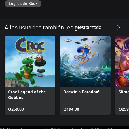
Logros de Xbox
Mostrar todo
A los usuarios también les gusta esto
Croc Legend of the
Darwin's Paradox!
Slim
Gobbos
Q259.00
Q194.00
Q259