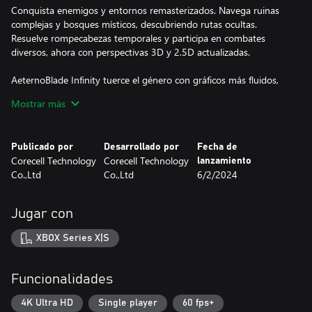
Conquista enemigos y entornos remasterizados. Navega ruinas
complejas y bosques místicos, descubriendo rutas ocultas.
Resuelve rompecabezas temporales y participa en combates
diversos, ahora con perspectivas 3D y 2.5D actualizadas.
AeternoBlade Infinity tuerce el género con gráficos más fluidos,
controles intuitivos y dificultad balanceada. Sumérgete en la
Mostrar más
edición más vívida hasta ahora, llevando velocidad y habilidades
al límite a través de niveles intrincadamente diseñados. ¡Toma la
Publicado por
Desarrollado por
Fecha de
Corecell Technology
Corecell Technology
lanzamiento
Co.,Ltd
Co.,Ltd
6/2/2024
Jugar con
XBOX Series X|S
Funcionalidades
4K Ultra HD
Single player
60 fps+