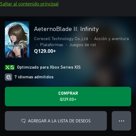
Saltar al contenido principal
AeternoBlade II: Infinity
Corecell Technology Co.,Ltd
•
Acción y aventura
•
Plataformas
•
Juegos de rol
Q129.00+
Optimizado para Xbox Series X|S
7 idiomas admitidos
COMPRAR
Q129.00+
AGREGAR A LA LISTA DE DESEOS
● ● ●