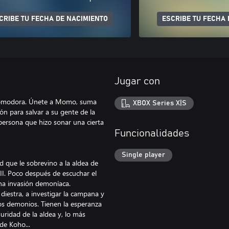
CRIBE TU FECHA DE NACIMIENTO
ESCRIBE TU FECHA 
Jugar con
 Momodora. Únete a Momo, suma
XBOX Series X|S
ón para salvar a su gente de la
ersona que hizo sonar una cierta
Funcionalidades
Single player
 que le sobrevino a la aldea de
I. Poco después de escuchar el
na invasión demoníaca.
diestra, a investigar la campana y
los demonios. Tienen la esperanza
uridad de la aldea y, lo más
de Koho...