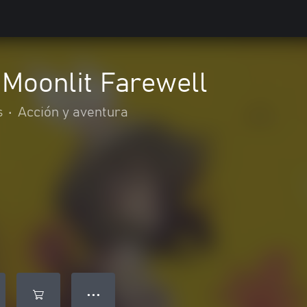
Moonlit Farewell
s
•
Acción y aventura
● ● ●