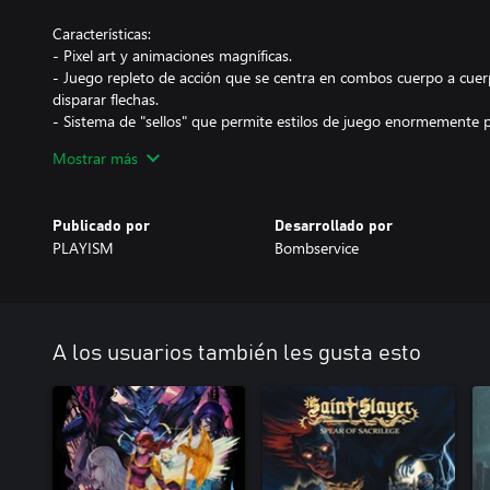
Características:
- Pixel art y animaciones magníficas.
- Juego repleto de acción que se centra en combos cuerpo a cue
disparar flechas.
- Sistema de "sellos" que permite estilos de juego enormemente p
- Batallas contra jefes intensas y estremecedoras.
Mostrar más
- Exploración a fondo de un mundo con una gran historia y una i
- Niveles de dificultad que puedes ajustar a tu gusto, lo que te per
atractivo mundo a tu propio ritmo, o bien enfrentarte a podero
Publicado por
Desarrollado por
desafío.
PLAYISM
Bombservice
A los usuarios también les gusta esto