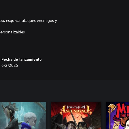
rpo, esquivar ataques enemigos y
ersonalizables.
ntensa atmósfera.
mitirá relajarte y explorar el
sos enemigos para un verdadero
Fecha de lanzamiento
6/2/2025