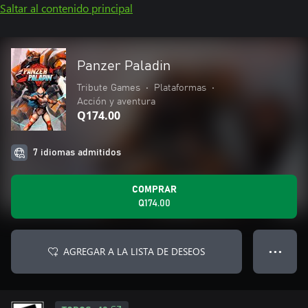
Saltar al contenido principal
Panzer Paladin
Tribute Games
•
Plataformas
•
Acción y aventura
Q174.00
7 idiomas admitidos
COMPRAR
Q174.00
AGREGAR A LA LISTA DE DESEOS
● ● ●