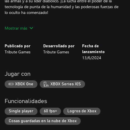
las armas y a su líder diabólico. ¡La lucha entre el poder de la
tecnología de punta de la humanidad y las poderosas fuerzas de
lo oculto ha comenzado!
¡Arrebata las armas a los habitantes del inframundo y dales una
Mostrar más
probada de su propia medicina! Muéstrales el poder de la
tecnología de punta fusionada con el uso experto de la espada.
¡Rebana, golpea y ábrete paso a través de una serie de
Publicado por
Desarrollado por
Fecha de
asombrosos niveles por todo el mundo, todo con un renderizado
Tribute Games
Tribute Games
lanzamiento
13/6/2024
Jugar con
XBOX One
XBOX Series X|S
Funcionalidades
Single player
60 fps+
Logros de Xbox
Cosas guardadas en la nube de Xbox