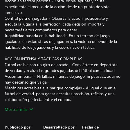
Acción en tercera persona - Entra, dribla, apunta y chuta:
experimenta el meollo de la acción desde un punto de vista
inmersivo.
Control para un jugador - Observa la acción, posiciónate y
ejecuta la jugada a la perfección: cada decisión importa y
necesitarás a tus compañeros para ganar.
Jugabilidad basada en la habilidad - En un terreno de juego
igualado, sin estadísticas de jugadores, la victoria depende de la
habilidad de los jugadores y la coordinación táctica.
ACCIÓN INTENSA Y TÁCTICAS COMPLEJAS
Fútbol creíble con un giro de arcade - Conviértete en deportista
de verdad y realiza las grandes jugadas del fútbol con facilidad.
Acción sin parar - Ni faltas, ni fueras de juego, ni pausas... aquí no
hay descanso que valga.
Mecánicas accesibles a la par que complejas - Al igual que en el
fútbol de verdad, para ganar necesitas precisión, reflejos y una
colaboración perfecta entre el equipo.
Mostrar más
UNA EXPERIENCIA ONLINE POR EQUIPOS
Jugabilidad online por equipos - Rematch ha sido diseñado con la
idea de ser una experiencia multijugador online y ofrece una
Publicado por
Desarrollado por
Fecha de
jugabilidad justa en todo momento.