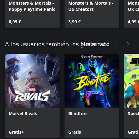
Monsters & Mortals -
Monsters & Mortals -
Mons
Poppy Playtime Panic
US Creators
UK C
6,99 €
3,99 €
4,99 
Mostrar todo
A los usuarios también les gusta esto
Marvel Rivals
Blindfire
Spect
Gratis+
Gratis
Grati