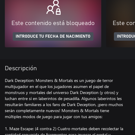
Este contenido está bloqueado
Este co
INTRODUCE TU FECHA DE NACIMIENTO
INTRODU
Descripción
Dark Deception: Monsters & Mortals es un juego de terror
multijugador en el que los jugadores asumen el papel de
monstruos y mortales del universo Dark Deception (y otros) y
luchan entre sí en laberintos de pesadilla. Algunos laberintos les
resultarán familiares a los fans de Dark Deception, ¡pero muchos
serán completamente nuevos! Monsters & Mortals tiene
múltiples modos de juego para jugar con tus amigos:
1. Maze Escape: (4 contra 2) Cuatro mortales deben recolectar la
cantidad requerida de fragmentos para invocar el portal y