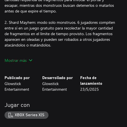
escapar, mientras dos monstruos buscan detenerlos o matarlos
antes de que expire el tiempo.
2. Shard Mayhem: modo solo monstruos. 6 jugadores compiten
entre sí en un juego gratuito para recolectar la mayor cantidad
de fragmentos en el límite de tiempo provisto. Los fragmentos
aparecen en oleadas y pueden ser robados a otros jugadores
atacándolos o matándolos.
3. Colección de almas: 6 mortales compiten por fragmentos para
Mostrar más
salvar su propia alma. Al final de cada ola de fragmentos, Malak
vendrá por el jugador con la menor cantidad de fragmentos y se
llevará su alma. Se convertirán en un monstruo y deberán cazar a
Publicado por
Desarrollado por
Fecha de
los supervivientes mortales restantes. Al final, sólo un mortal
Glowstick
Glowstick
lanzamiento
obtendrá el derecho a conservar su alma.
Entertainment
Entertainment
23/5/2025
Estas son algunas de las características clave de Monsters &
Mortals:
Jugar con
- Laberintos únicos inspirados y tomados del exitoso juego Dark
XBOX Series X|S
Deception.
- Poderosas habilidades definitivas únicas para cada personaje.