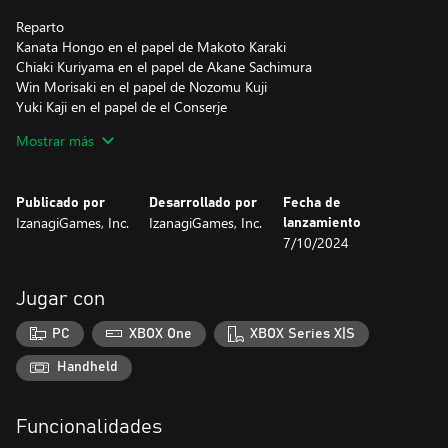
Reparto
Kanata Hongo en el papel de Makoto Karaki
Chiaki Kuriyama en el papel de Akane Sachimura
Win Morisaki en el papel de Nozomu Kuji
Yuki Kaji en el papel de el Conserje
Chihiro Yamamoto en el papel de Nene Kurushima
Mostrar más
Jiro Sato en el papel de Kenichi Mino
Tema Principal
Publicado por
Desarrollado por
Fecha de
Inner Circle
IzanagiGames, Inc.
IzanagiGames, Inc.
lanzamiento
Kami-sama, I have noticed (Warner Music Japan)
7/10/2024
Sinopsis
En una habitación de un hotel, un hombre yace en la cama.
Jugar con
Se despierta por el timbre agudo del teléfono.
Al contestar, recibe un mensaje del conserje del hotel.
PC
XBOX One
XBOX Series X|S
"Si tiene algún problema, diríjase a recepción, por favor."
Desconoce por qué está en el hotel.
Handheld
En realidad, no recuerda nada.
Cuando mira a su alrededor, se encuentra a una mujer
Funcionalidades
inconsciente y maniatada.
En la televisión están dando las noticias de la noche.El hombre se