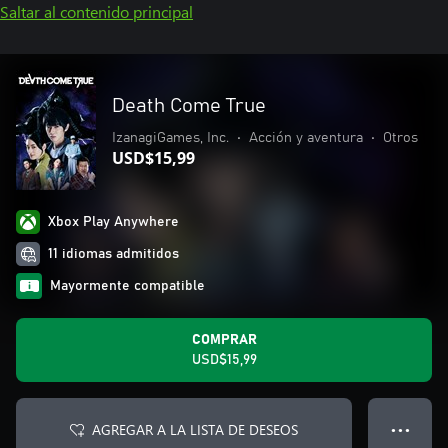
Saltar al contenido principal
Death Come True
IzanagiGames, Inc.
•
Acción y aventura
•
Otros
USD$15,99
Xbox Play Anywhere
11 idiomas admitidos
Mayormente compatible
COMPRAR
USD$15,99
AGREGAR A LA LISTA DE DESEOS
● ● ●