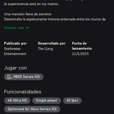
la supervivencia está en tus manos.
Una mansión llena de secretos
Desentraña la espeluznante historia enterrada entre los muros de
la mansión. Desvela su trágico pasado y descubre los eventos
Mostrar más
que la convirtieron en un lugar de pesadilla.
Malestar psicológico
Publicado por
Desarrollado por
Fecha de
No todo es lo que parece. La frontera entre realidad e ilusión es
Starbreeze
The Gang
lanzamiento
muy delgada y tus sentidos podrían traicionarte.
Entertainment
22/5/2025
La supervivencia ante todo
Esquiva a tus captores y descubre los secretos de tu secuestro.
Jugar con
¿Llegarás a conocer la verdad y a liberarte, o te convertirás en un
XBOX Series X|S
Funcionalidades
4K Ultra HD
Single player
60 fps+
Optimized for Xbox Series X|S