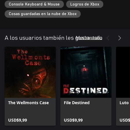
Console Keyboard & Mouse
Logros de Xbox
Cosas guardadas en la nube de Xbox
Mostrar todo
A los usuarios también les gusta esto
The Wellmonts Case
File Destined
Luto
USD$9,99
USD$9,99
USD$