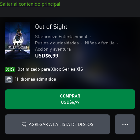
Saltar al contenido principal
Out of Sight
Starbreeze Entertainment
•
Puzles y curiosidades
•
Niños y familia
•
Acción y aventura
USD$6,99
Optimizado para Xbox Series X|S
11 idiomas admitidos
COMPRAR
USD$6,99
AGREGAR A LA LISTA DE DESEOS
● ● ●