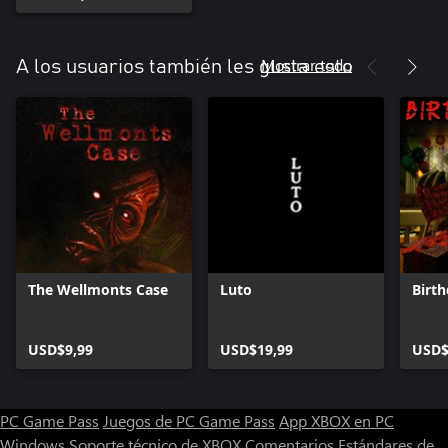
Mostrar todo
A los usuarios también les gusta esto
The Wellmonts Case
Luto
Birt
USD$9,99
USD$19,99
USD$
PC Game Pass
Juegos de PC Game Pass
App XBOX en PC
Windows
Soporte técnico de XBOX
Comentarios
Estándares de