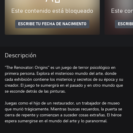
Este contenido está bloqueado
Este co
ESCRIBE TU FECHA DE NACIMIENTO
ESCRIB
Descripción
"The Renovator: Origins" es un juego de terror psicológico en
primera persona. Explora el misterioso mundo del arte, donde
cada exhibición contiene los misterios y secretos de su época y su
creador. El juego te sumergirá en el pasado y en otro mundo que
se esconde detrás de las pinturas.
Juegas como el hijo de un restaurador, un trabajador de museo
que murió trágicamente. Mientras buscas recuerdos, la puerta se
cierra de repente y comienzan a suceder cosas extrañas. El héroe
espera sumergirse en el mundo del arte y lo paranormal.