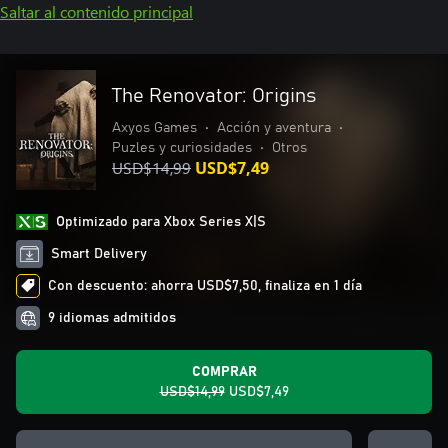
Saltar al contenido principal
The Renovator: Origins
Axyos Games
•
Acción y aventura
•
Puzles y curiosidades
•
Otros
USD$14,99
USD$7,49
Optimizado para Xbox Series X|S
Smart Delivery
Con descuento: ahorra USD$7,50, finaliza en 1 día
9 idiomas admitidos
COMPRAR
USD$14,99
USD$7,49