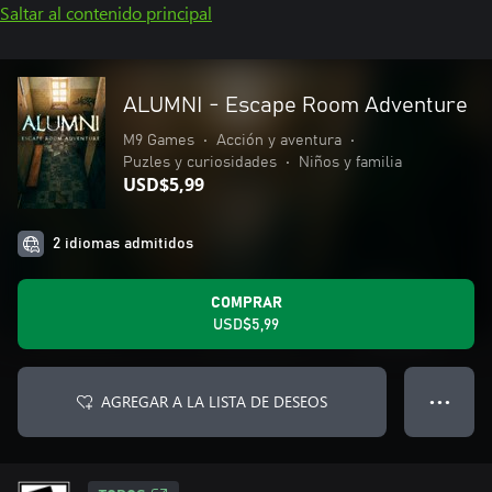
Saltar al contenido principal
ALUMNI - Escape Room Adventure
M9 Games
•
Acción y aventura
•
Puzles y curiosidades
•
Niños y familia
USD$5,99
2 idiomas admitidos
COMPRAR
USD$5,99
AGREGAR A LA LISTA DE DESEOS
● ● ●