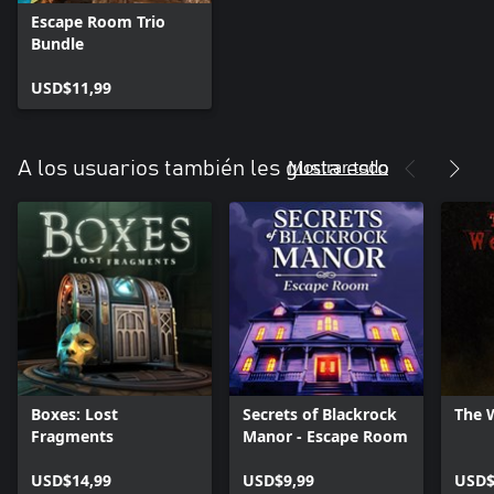
Escape Room Trio
Bundle
USD$11,99
Mostrar todo
A los usuarios también les gusta esto
Boxes: Lost
Secrets of Blackrock
The 
Fragments
Manor - Escape Room
USD$14,99
USD$9,99
USD$