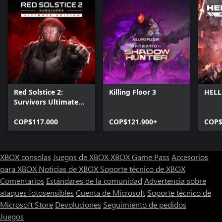
Red Solstice 2:
Killing Floor 3
HELL
Survivors Ultimate
Edition
COP$117.000
COP$121.900+
COP$
XBOX consolas
Juegos de XBOX
XBOX Game Pass
Accesorios
para XBOX
Noticias de XBOX
Soporte técnico de XBOX
Comentarios
Estándares de la comunidad
Advertencia sobre
ataques fotosensibles
Cuenta de Microsoft
Soporte técnico de
Microsoft Store
Devoluciones
Seguimiento de pedidos
Juegos