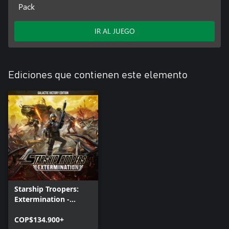
Pack
IR AL JUEGO
Ediciones que contienen este elemento
Starship Troopers:
Extermination -
Edición Victoria
Galáctica
COP$134.900+