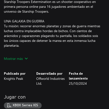
Starship Troopers Extermination es un shooter cooperativo en
primera persona online para 16 jugadores ambientado en el
universo de Starship Troopers.
UNA GALAXIA EN GUERRA
Tu misión: recorrer enormes planetas y zonas de guerra mientras
luchas contra implacables hordas de bichos. Con cientos de
arácnidos y caparazones plagando tu pantalla, los soldados sois
los únicos capaces de detener la marea en esta inmensa lucha
planetaria.
CUMPLE CON TU DEBER
Mostrar más
Recibe órdenes del legendario general Johnny Rico (doblado por
Casper Van Dien) en un nuevo modo de un solo jugador. Forma
un escuadrón para disfrutar de la experiencia cooperativa
Publicado por
Desarrollado por
Fecha de
completa para 16 jugadores y detened juntos las incursiones de
Knights Peak
Offworld Industries
lanzamiento
los bichos por toda la galaxia. El campo de batalla se amplía en el
Ltd.
25/10/2024
Frente Galáctico, donde puedes unirte a una compañía, luchar
por objetivos colectivos y recompensas especiales, e influir en la
historia del juego.
Jugar con
BIENVENIDOS A LA NUEVA VANGUARDIA
XBOX Series X|S
Escoge entre seis clases la que mejor se adapte a tu estilo de