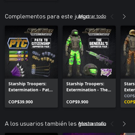
Mostrar todo
Complementos para este juego
Starship Troopers:
Starship Troopers:
Stars
Extermination - Path
Extermination - The
Exter
to Citizenship
Generals Armor Pack
Spar
COP$
COP$39.900
COP$9.900
COP$
Mostrar todo
A los usuarios también les gusta esto