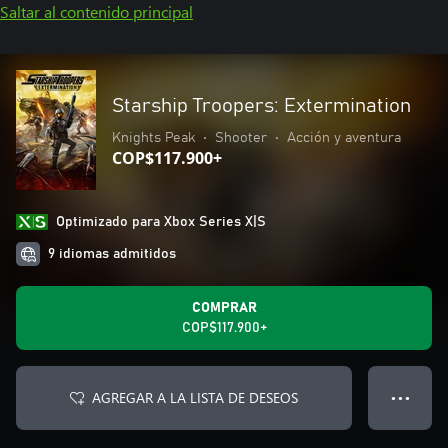
Saltar al contenido principal
Starship Troopers: Extermination
Knights Peak
•
Shooter
•
Acción y aventura
COP$117.900+
Optimizado para Xbox Series X|S
9 idiomas admitidos
COMPRAR
COP$117.900+
AGREGAR A LA LISTA DE DESEOS
● ● ●