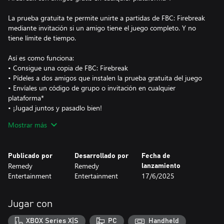
La prueba gratuita te permite unirte a partidas de FBC: Firebreak
mediante invitación si un amigo tiene el juego completo. Y no
tiene límite de tiempo.
Así es como funciona:
• Consigue una copia de FBC: Firebreak
• Pídeles a dos amigos que instalen la prueba gratuita del juego
• Envíales un código de grupo o invitación en cualquier
plataforma*
• ¡Jugad juntos y pasadlo bien!
Mostrar más
En este FPS para tres jugadores, la supervivencia depende de
tomar decisiones con rapidez y trabajar en equipo para controlar
las feroces crisis paranormales en lugares inesperados.
Publicado por
Desarrollado por
Fecha de
Remedy
Remedy
lanzamiento
* La prueba gratuita requiere al menos una suscripción a Game
Entertainment
Entertainment
17/6/2025
Pass Essential en Xbox.
Jugar con
XBOX Series X|S
PC
Handheld