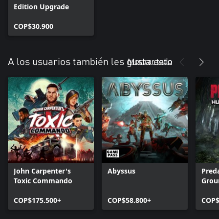
Edition Upgrade
COP$30.900
Mostrar todo
A los usuarios también les gusta esto
John Carpenter's
Abyssus
Pred
Toxic Commando
Grou
COP$175.500+
COP$58.800+
COP$