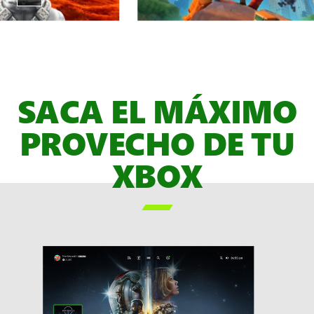
Carrusel
de
animación
de
SACA EL MÁXIMO
juegos
de
PROVECHO DE TU
XBOX
Game
XBOX
Pass,
MARCADOR

DE
POSICIÓN