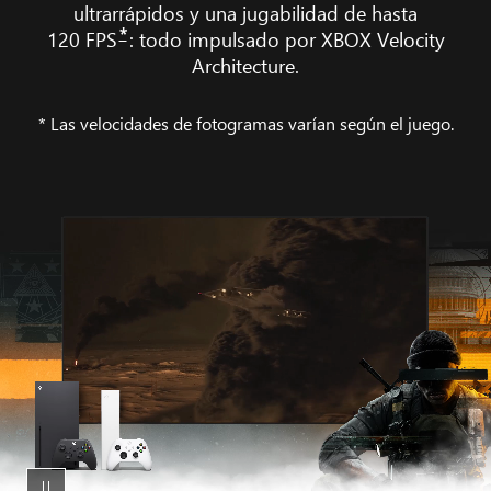
ultrarrápidos y una jugabilidad de hasta
*
120 FPS
: todo impulsado por XBOX Velocity
Architecture.
* Las velocidades de fotogramas varían según el juego.
Un
montaje
de
Call
of
Duty:
Black
Ops
6
en
una