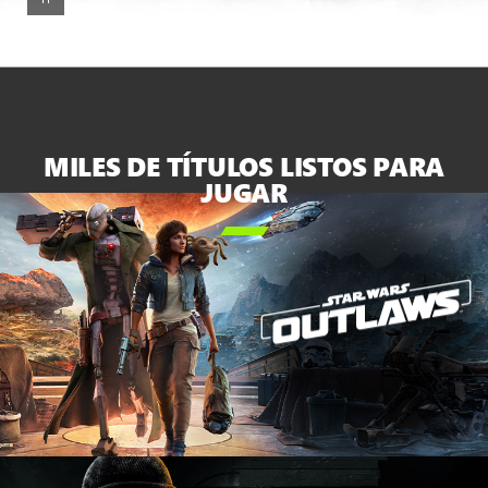
televisión
junto
a
la
XBOX
Series X
y
MILES DE TÍTULOS LISTOS PARA
la
JUGAR
Series S

blanca