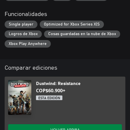
Resumen de la historia
Jake solo era un granjero que intentaba vivir una vida tranquila,
Funcionalidades
hasta que los saqueadores invadieron. En su misión de
supervivencia, libertad y justicia, él y su escuadrón deben usar
Single player
Optimized for Xbox Series X|S
todas las armas y tácticas a su disposición para luchar y recuperar
Logros de Xbox
Cosas guardadas en la nube de Xbox
su tierra natal.
Xbox Play Anywhere
Comparar ediciones
Dustwind: Resistance
COP$60.900+
ESTA EDICIÓN
VOLVER ARRIBA