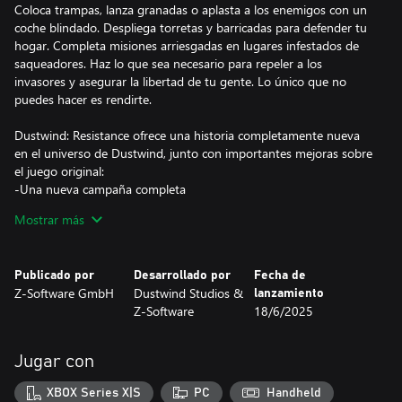
Coloca trampas, lanza granadas o aplasta a los enemigos con un
coche blindado. Despliega torretas y barricadas para defender tu
hogar. Completa misiones arriesgadas en lugares infestados de
saqueadores. Haz lo que sea necesario para repeler a los
invasores y asegurar la libertad de tu gente. Lo único que no
puedes hacer es rendirte.
Dustwind: Resistance ofrece una historia completamente nueva
en el universo de Dustwind, junto con importantes mejoras sobre
el juego original:
-Una nueva campaña completa
-Ahora centrado y refinado exclusivamente para la experiencia de
Mostrar más
un solo jugador
-Una interfaz de usuario simplificada para un juego más fluido
-Nuevas y mejoradas habilidades y mecánicas de juego
Publicado por
Desarrollado por
Fecha de
-Actualizaciones del sistema de personajes
Z-Software GmbH
Dustwind Studios &
lanzamiento
-Entornos más variados en la nueva campaña
Z-Software
18/6/2025
-Numerosas armas únicas añadidas, además de un reequilibrio
completo de armas
-Muchas pequeñas mejoras (corrección de errores, ajustes de
Jugar con
calidad de vida y mejoras generales)
XBOX Series X|S
PC
Handheld