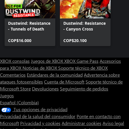
Dustwind: Resistance
Dustwind: Resistance
- Tunnels of Death
- Canyon Cross
COP$16.000
COP$20.100
XBOX consolas
Juegos de XBOX
XBOX Game Pass
Accesorios
para XBOX
Noticias de XBOX
Soporte técnico de XBOX
Comentarios
Estándares de la comunidad
Advertencia sobre
ataques fotosensibles
Cuenta de Microsoft
Soporte técnico de
Microsoft Store
Devoluciones
Seguimiento de pedidos
Juegos
Español (Colombia)
Tus opciones de privacidad
Privacidad de la salud del consumidor
Ponte en contacto con
Microsoft
Privacidad y cookies
Administrar cookies
Aviso legal