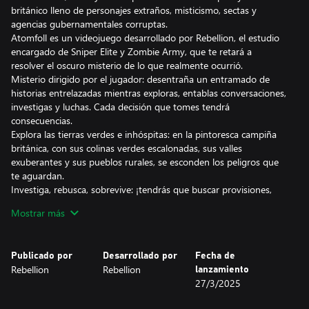
británico lleno de personajes extraños, misticismo, sectas y
agencias gubernamentales corruptas.
Atomfoll es un videojuego desarrollado por Rebellion, el estudio
encargado de Sniper Elite y Zombie Army, que te retará a
resolver el oscuro misterio de lo que realmente ocurrió.
Misterio dirigido por el jugador: desentraña un entramado de
historias entrelazadas mientras exploras, entablas conversaciones,
investigas y luchas. Cada decisión que tomes tendrá
consecuencias.
Explora las tierras verdes e inhóspitas: en la pintoresca campiña
británica, con sus colinas verdes escalonadas, sus valles
exuberantes y sus pueblos rurales, se esconden los peligros que
te aguardan.
Investiga, rebusca, sobrevive: ¡tendrás que buscar provisiones,
fabricar armas y objetos, y luchar a muerte para conseguir salir
Mostrar más
con vida!
Publicado por
Desarrollado por
Fecha de
Rebellion
Rebellion
lanzamiento
27/3/2025