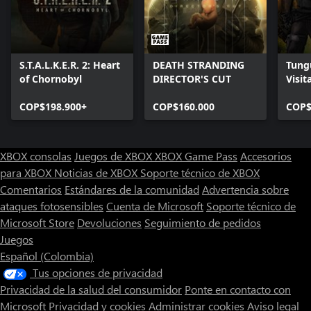
S.T.A.L.K.E.R. 2: Heart
DEATH STRANDING
Tung
of Chornobyl
DIRECTOR'S CUT
Visit
Editi
COP$198.900+
COP$160.000
COP$
XBOX consolas
Juegos de XBOX
XBOX Game Pass
Accesorios
para XBOX
Noticias de XBOX
Soporte técnico de XBOX
Comentarios
Estándares de la comunidad
Advertencia sobre
ataques fotosensibles
Cuenta de Microsoft
Soporte técnico de
Microsoft Store
Devoluciones
Seguimiento de pedidos
Juegos
Español (Colombia)
Tus opciones de privacidad
Privacidad de la salud del consumidor
Ponte en contacto con
Microsoft
Privacidad y cookies
Administrar cookies
Aviso legal