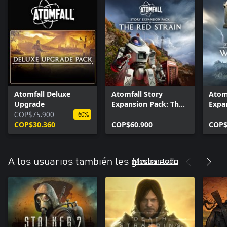
Atomfall Deluxe
Atomfall Story
Atomf
Upgrade
Expansion Pack: The
Expa
COP$75.900
Red Strain
-60%
COP$30.360
COP$60.900
COP$
Mostrar todo
A los usuarios también les gusta esto