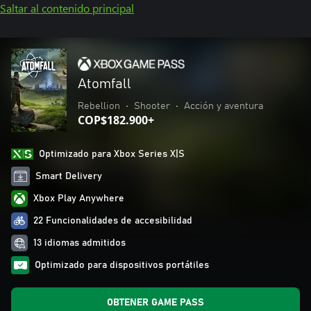
Saltar al contenido principal
Atomfall
Rebellion
•
Shooter
•
Acción y aventura
COP$182.900+
Optimizado para Xbox Series X|S
Smart Delivery
Xbox Play Anywhere
22 Funcionalidades de accesibilidad
13 idiomas admitidos
Optimizado para dispositivos portátiles
OBTENER GAME PASS