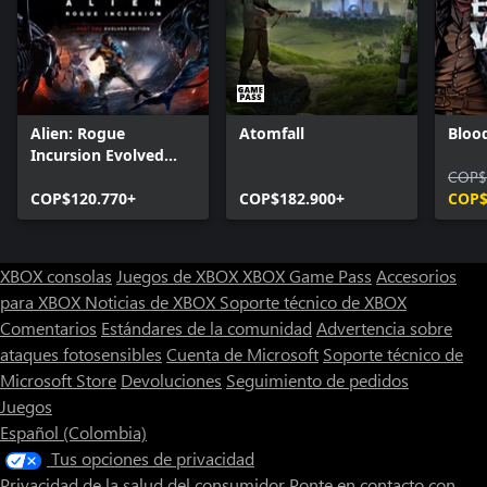
Alien: Rogue
Atomfall
Bloo
Incursion Evolved
Edition
COP$
COP$120.770+
COP$182.900+
COP$
XBOX consolas
Juegos de XBOX
XBOX Game Pass
Accesorios
para XBOX
Noticias de XBOX
Soporte técnico de XBOX
Comentarios
Estándares de la comunidad
Advertencia sobre
ataques fotosensibles
Cuenta de Microsoft
Soporte técnico de
Microsoft Store
Devoluciones
Seguimiento de pedidos
Juegos
Español (Colombia)
Tus opciones de privacidad
Privacidad de la salud del consumidor
Ponte en contacto con