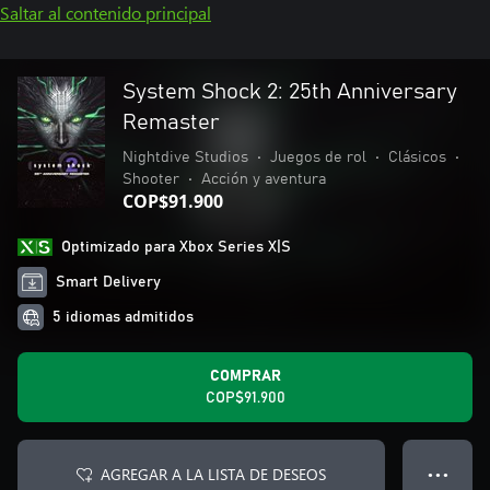
Saltar al contenido principal
System Shock 2: 25th Anniversary
Remaster
Nightdive Studios
•
Juegos de rol
•
Clásicos
•
Shooter
•
Acción y aventura
COP$91.900
Optimizado para Xbox Series X|S
Smart Delivery
5 idiomas admitidos
COMPRAR
COP$91.900
AGREGAR A LA LISTA DE DESEOS
● ● ●