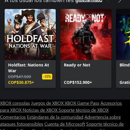
A los usuarios también les gusta esto
Holdfast: Nations At
Ready or Not
Blind
War
COP$47.500
-35%
COP$30.875+
COP$152.900+
Grati
XBOX consolas
Juegos de XBOX
XBOX Game Pass
Accesorios
para XBOX
Noticias de XBOX
Soporte técnico de XBOX
Comentarios
Estándares de la comunidad
Advertencia sobre
ataques fotosensibles
Cuenta de Microsoft
Soporte técnico de