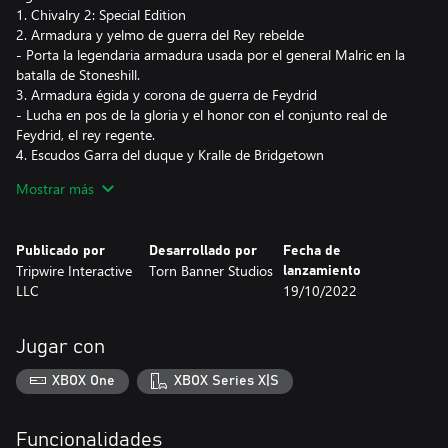
1. Chivalry 2: Special Edition
2. Armadura y yelmo de guerra del Rey rebelde
- Porta la legendaria armadura usada por el general Malric en la
batalla de Stoneshill.
3. Armadura égida y corona de guerra de Feydrid
- Lucha en pos de la gloria y el honor con el conjunto real de
Feydrid, el rey regente.
4. Escudos Garra del duque y Kralle de Bridgetown
- Ponte a resguardo con la Garra del duque (escudo masón) y el
Mostrar más
Kralle de Bridgetown (escudo de Ágata).
5. Artilugio: bandera de capitulación
- Elude cruentas contiendas y vive para contarlo con este
Publicado por
Desarrollado por
Fecha de
artilugio, que se añadirá a tu inventario de aparición.
Tripwire Interactive
Torn Banner Studios
lanzamiento
6. 1000 coronas + 5000 de oro
LLC
19/10/2022
- Recibe 1000 coronas (divisa exclusiva) y 5000 de oro (divisa
obtenible en el juego). ¡Úsalas para desbloquear nuevas
armaduras, aspectos de armas y mucho más!
Jugar con
XBOX One
XBOX Series X|S
Funcionalidades