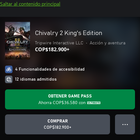
Saltar al contenido principal
Chivalry 2 King's Edition
Tripwire Interactive LLC
•
Acción y aventura
COP$182.900+
4 Funcionalidades de accesibilidad
12 idiomas admitidos
OBTENER GAME PASS
Ahorra
COP$36.580
con
COMPRAR
● ● ●
COP$182.900+