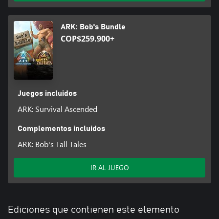
Multijugador multiplataforma: ¡forma tu tribu en línea a través de
diferentes plataformas de juego mientras trabajas juntos para
ARK: Bob's Bundle
sobrevivir y prosperar en ARK!
COP$259.900+
Admite modo multijugador público en línea para hasta 70
jugadores, modo multijugador de sesión privada para hasta 8
jugadores y pantalla dividida local para 2 jugadores.
Juegos incluidos
ARK: Survival Ascended
Complementos incluidos
ARK: Bob's Tall Tales
IR AL JUEGO
Ediciones que contienen este elemento