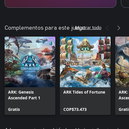
Mostrar todo
Complementos para este juego
ARK: Genesis
ARK Tides of Fortune
ARK:
Ascended Part 1
Asce
Gratis
COP$73.473
Grati