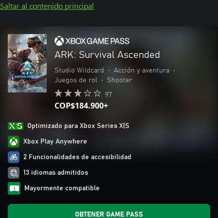
Saltar al contenido principal
ARK: Survival Ascended
Studio Wildcard
•
Acción y aventura
•
Juegos de rol
•
Shooter
97
COP$184.900+
Optimizado para Xbox Series X|S
Xbox Play Anywhere
2 Funcionalidades de accesibilidad
13 idiomas admitidos
Mayormente compatible
OBTENER GAME PASS