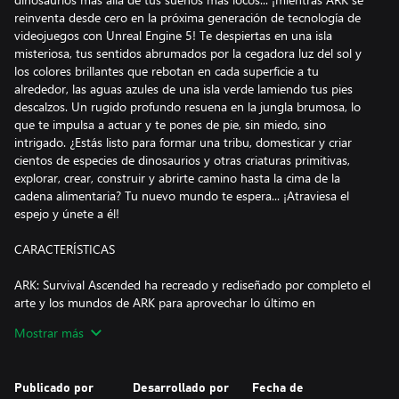
reinventa desde cero en la próxima generación de tecnología de
videojuegos con Unreal Engine 5! Te despiertas en una isla
misteriosa, tus sentidos abrumados por la cegadora luz del sol y
los colores brillantes que rebotan en cada superficie a tu
alrededor, las aguas azules de una isla verde lamiendo tus pies
descalzos. Un rugido profundo resuena en la jungla brumosa, lo
que te impulsa a actuar y te pones de pie, sin miedo, sino
intrigado. ¿Estás listo para formar una tribu, domesticar y criar
cientos de especies de dinosaurios y otras criaturas primitivas,
explorar, crear, construir y abrirte camino hasta la cima de la
cadena alimentaria? Tu nuevo mundo te espera... ¡Atraviesa el
espejo y únete a él!
CARACTERÍSTICAS
ARK: Survival Ascended ha recreado y rediseñado por completo el
arte y los mundos de ARK para aprovechar lo último en
tecnología de videojuegos, Unreal Engine 5, utilizando
Mostrar más
características gráficas de alta gama como la iluminación global
totalmente dinámica (“Lumen”), para que la luz rebota de manera
realista en las superficies y proporciona reflejos realistas, y una
Publicado por
Desarrollado por
Fecha de
transmisión de malla avanzada (""Nanite"") de cientos de millones