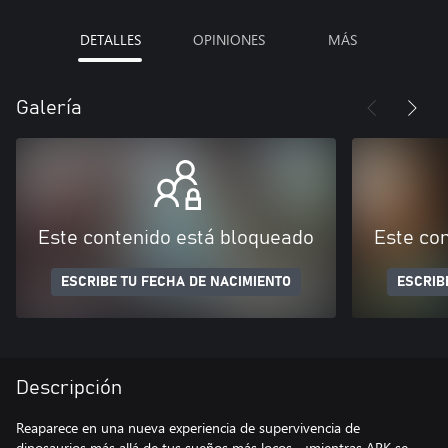
DETALLES
OPINIONES
MÁS
Galería
Este contenido está bloqueado
Este co
ESCRIBE TU FECHA DE NACIMIENTO
ESCRIB
Descripción
Reaparece en una nueva experiencia de supervivencia de
dinosaurios más allá de tus sueños más locos... ¡mientras ARK se