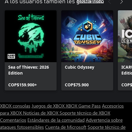
Mostrar todo
A los usuarios también les gusta esto
Sea of Thieves: 2026
Cubic Odyssey
ICAR
Edition
Editi
COP$159.900+
COP$75.900
COP$
XBOX consolas
Juegos de XBOX
XBOX Game Pass
Accesorios
para XBOX
Noticias de XBOX
Soporte técnico de XBOX
Comentarios
Estándares de la comunidad
Advertencia sobre
ataques fotosensibles
Cuenta de Microsoft
Soporte técnico de