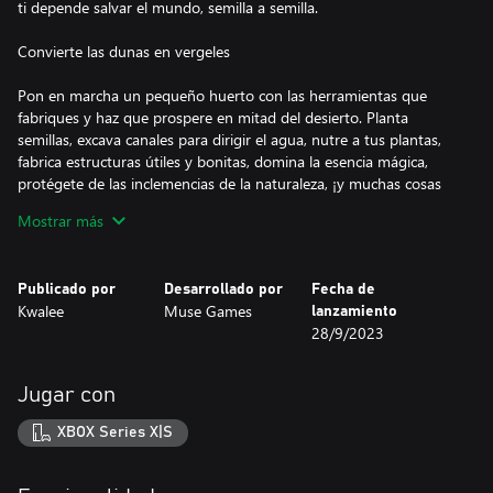
ti depende salvar el mundo, semilla a semilla.
Convierte las dunas en vergeles
Pon en marcha un pequeño huerto con las herramientas que
fabriques y haz que prospere en mitad del desierto. Planta
semillas, excava canales para dirigir el agua, nutre a tus plantas,
fabrica estructuras útiles y bonitas, domina la esencia mágica,
protégete de las inclemencias de la naturaleza, ¡y muchas cosas
más! Tendrás mucho espacio y muchas decisiones que tomar
Mostrar más
para crear el huerto de tus sueños. Poco a poco conquistarás el
desierto y reforestarás el mundo.
Publicado por
Desarrollado por
Fecha de
Explora, busca sustento y sobrevive
Kwalee
Muse Games
lanzamiento
¡Explora el desierto que te rodea y descubrirás que no es tan
28/9/2023
árido como parece! Busca semillas y recursos y úsalos para
sustentar tu expedición o resérvalos para tu huerto: ¡la decisión
es tuya! Administra la comida y el agua con cabeza en tu viaje a
Jugar con
través de dunas interminables, un mar reseco y salado, cañones
emponzoñados y remotas montañas gélidas. Cuanto más te
XBOX Series X|S
alejes de la base, mayores serán los peligros y mejores las
recompensas. Te aguardan minerales raros, plantas exóticas,
criaturas adorables y espíritus vetustos; ¿a qué esperas para