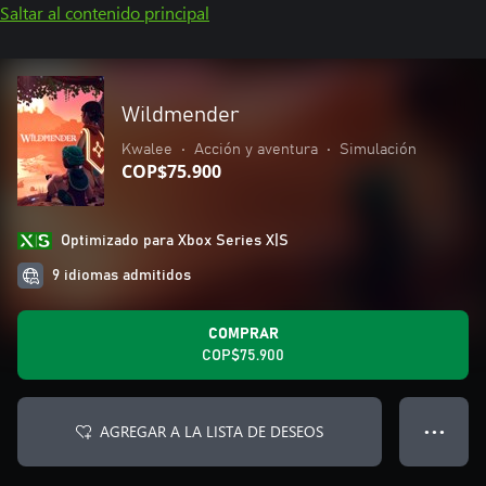
Saltar al contenido principal
Wildmender
Kwalee
•
Acción y aventura
•
Simulación
COP$75.900
Optimizado para Xbox Series X|S
9 idiomas admitidos
COMPRAR
COP$75.900
AGREGAR A LA LISTA DE DESEOS
● ● ●