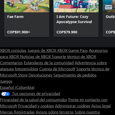
Puedes dejar que la naturaleza siga su curso o personalizar el
huerto a tu gusto. Fabrica estructuras y herramientas para
Fae Farm
I Am Future: Cozy
Outb
decorar y dar forma al terreno, construye puentes sobre los
Apocalypse Survival
canales, caminos iluminados, muros de estuco con puertas, sigilos
mágicos que atraen a las abejas hasta tu huerto, cascadas con
COP$91.900+
COP$79.900
COP$
estanques, y mucho más. Fabrica un telar y elabora una gran
variedad de atuendos para cruzar el desierto con estilo.
Para jugar a este juego y acceder a todas sus funciones debes
XBOX consolas
Juegos de XBOX
XBOX Game Pass
Accesorios
aceptar el Acuerdo de licencia de usuario final y la Política de
para XBOX
Noticias de XBOX
Soporte técnico de XBOX
privacidad de Kwalee, los cuales puedes leer aquí:
Comentarios
Estándares de la comunidad
Advertencia sobre
www.kwalee.com/eula-pcc/
ataques fotosensibles
Cuenta de Microsoft
Soporte técnico de
www.kwalee.com/pp-pcc/
Microsoft Store
Devoluciones
Seguimiento de pedidos
Juegos
Español (Colombia)
Tus opciones de privacidad
Privacidad de la salud del consumidor
Ponte en contacto con
Microsoft
Privacidad y cookies
Administrar cookies
Aviso legal
Marcas Registradas
Avisos sobre terceros
Sobre nuestra