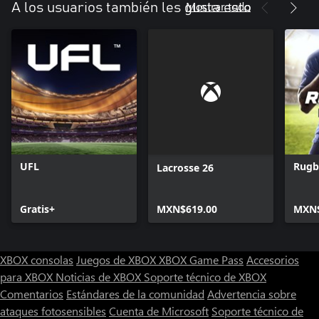
Mostrar todo
A los usuarios también les gusta esto
UFL
Rugb
Lacrosse 26
Gratis+
MXN$619.00
MXN$
XBOX consolas
Juegos de XBOX
XBOX Game Pass
Accesorios
para XBOX
Noticias de XBOX
Soporte técnico de XBOX
Comentarios
Estándares de la comunidad
Advertencia sobre
ataques fotosensibles
Cuenta de Microsoft
Soporte técnico de