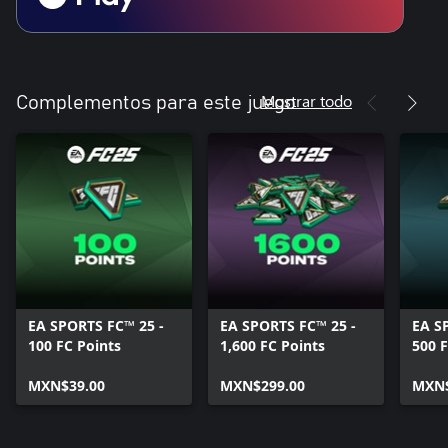
the Frostbite logo, Football Ultimate Team, and Ultimate Team
are trademarks of Electronic Arts Inc.
Mostrar todo
Complementos para este juego
EA SPORTS FC™ 25 -
EA SPORTS FC™ 25 -
EA S
100 FC Points
1,600 FC Points
500 F
MXN$39.00
MXN$299.00
MXN$