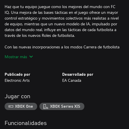
Haz que tu equipo juegue como los mejores del mundo con FC
IQ. Una mejora de las bases tácticas en el juego ofrece un mayor
control estratégico y movimientos colectivos más realistas a nivel
de equipo, mientras que un nuevo modelo de IA, impulsado por
datos del mundo real, influye en las tácticas de cada futbolista a
través de los nuevos Roles de futbolista.
Con las nuevas incorporaciones a los modos Carrera de futbolista
y Carrera de DT, podrás vivir las historias más importantes del
Mostrar más
mundo real con puntos de inicio en vivo**. Reescribe las historias
de ÍCONOS del pasado con los equipos actuales en Carrera de
futbolista y, por primera vez, vive una experiencia auténtica en
Publicado por
Desarrollado por
Carrera femenil, donde controlarás un club o una futbolista de las
Electronic Arts
EA Canada
5 principales ligas femeniles.
En EA SPORTS FC™ 25, encontrarás a las máximas estrellas de los
Jugar con
clubes y de las competencias más importantes del mundo, con
datos de partidos de las mejores ligas del planeta que potencian
XBOX One
XBOX Series X|S
la manera en la que más de 19,000 futbolistas se mueven, juegan
y ganan en cada partido.
Funcionalidades
No importa cómo elijas ganar en EA SPORTS FC™ 25,