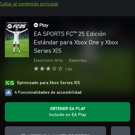
Saltar al contenido principal
EA SPORTS FC™ 25 Edición
Estándar para Xbox One y Xbox
Series X|S
Electronic Arts
•
Deportes
1.9K
Optimizado para Xbox Series X|S
4 Funcionalidades de accesibilidad
OBTENER EA PLAY
Incluido en EA Play