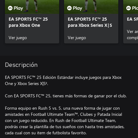
EA SPORTS FC™ 25
EA SPORTS FC™ 25
EA S
para Xbox One
para Xbox Series X|S
Ver ar
Ver juego
Ver juego
compl
Descripción
EA SPORTS FC™ 25 Edición Estándar incluye juegos para Xbox
One y Xbox Series X|S†.
Con EA SPORTS FC™ 25, tienes más formas de ganar por el club.
Forma equipo en Rush 5 vs. 5, una nueva forma de jugar con
amistades en Football Ultimate Team™, Clubes y Patada Inicial
con un juego reducido. En Rush de Football Ultimate Team,
podrás crear la plantilla de tus sueños con hasta tres amistades,
cada cual con su item de futbolista favorito.