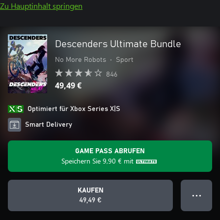
Zu Hauptinhalt springen
Descenders Ultimate Bundle
No More Robots
•
Sport
846
49,49 €
Optimiert für Xbox Series X|S
Smart Delivery
GAME PASS ABRUFEN
Speichern Sie
9,90 €
mit
KAUFEN
● ● ●
49,49 €