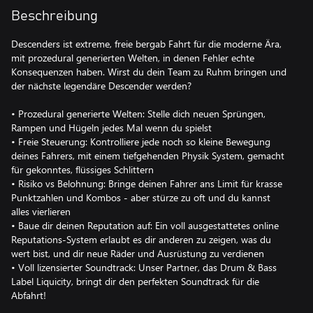
Beschreibung
Descenders ist extreme, freie bergab Fahrt für die moderne Ära,
mit prozedural generierten Welten, in denen Fehler echte
Konsequenzen haben. Wirst du dein Team zu Ruhm bringen und
der nächste legendäre Descender werden?
• Prozedural generierte Welten: Stelle dich neuen Sprüngen,
Rampen und Hügeln jedes Mal wenn du spielst
• Freie Steuerung: Kontrolliere jede noch so kleine Bewegung
deines Fahrers, mit einem tiefgehenden Physik System, gemacht
für gekonntes, flüssiges Schlittern
• Risiko vs Belohnung: Bringe deinen Fahrer ans Limit für krasse
Punktzahlen und Kombos - aber stürze zu oft und du kannst
alles vierlieren
• Baue dir deinen Reputation auf: Ein voll ausgestattetes online
Reputations-System erlaubt es dir anderen zu zeigen, was du
wert bist, und dir neue Räder und Ausrüstung zu verdienen
• Voll lizensierter Soundtrack: Unser Partner, das Drum & Bass
Label Liquicity, bringt dir den perfekten Soundtrack für die
Abfahrt!
• Werde der nächste Descender: Kannst du das Spiel in einem