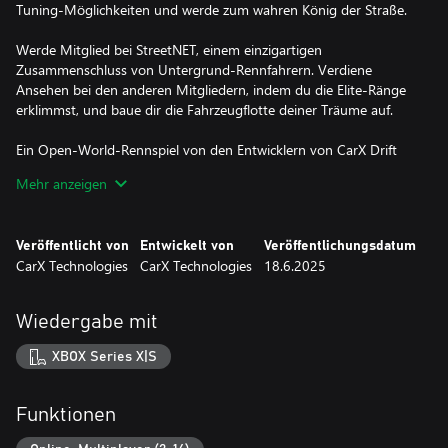
Tuning-Möglichkeiten und werde zum wahren König der Straße.
Werde Mitglied bei StreetNET, einem einzigartigen
Zusammenschluss von Untergrund-Rennfahrern. Verdiene
Ansehen bei den anderen Mitgliedern, indem du die Elite-Ränge
erklimmst, und baue dir die Fahrzeugflotte deiner Träume auf.
Ein Open-World-Rennspiel von den Entwicklern von CarX Drift
Racing Online.
Mehr anzeigen
-------------------------------------------------------
EINE ABWECHSLUNGSREICHE WELT
Veröffentlicht von
Entwickelt von
Veröffentlichungsdatum
CarX Technologies
CarX Technologies
18.6.2025
Eine riesige, offene Welt mit jeder Menge Spaß:
Clubrennen: Tritt in vielen einzigartigen Gegenden der Stadt
Wiedergabe mit
gegen die Bosse verschiedener Clubs an. Beweise dein
fahrerisches Können und erklimm die Elite-Ränge, indem du
XBOX Series X|S
deine stärksten Konkurrenten herausforderst.
Freidrift-Rennen: Verdiene auf den Parkplätzen der Stadt die
Funktionen
meisten Driftpunkte, indem du beeindruckende und ausgefeilte