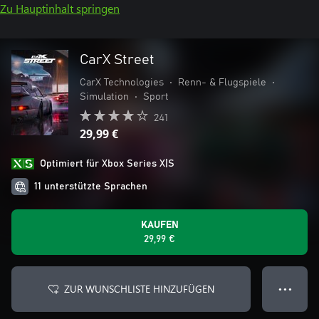
Zu Hauptinhalt springen
CarX Street
CarX Technologies
•
Renn- & Flugspiele
•
Simulation
•
Sport
241
29,99 €
Optimiert für Xbox Series X|S
11 unterstützte Sprachen
KAUFEN
29,99 €
ZUR WUNSCHLISTE HINZUFÜGEN
● ● ●