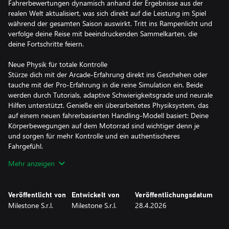
Fahrerbewertungen dynamisch anhand der Ergebnisse aus der
realen Welt aktualisiert, was sich direkt auf die Leistung im Spiel
während der gesamten Saison auswirkt. Tritt ins Rampenlicht und
verfolge deine Reise mit beeindruckenden Sammelkarten, die
deine Fortschritte feiern.
Neue Physik für totale Kontrolle
Stürze dich mit der Arcade-Erfahrung direkt ins Geschehen oder
tauche mit der Pro-Erfahrung in die reine Simulation ein. Beide
werden durch Tutorials, adaptive Schwierigkeitsgrade und neurale
Hilfen unterstützt. Genieße ein überarbeitetes Physiksystem, das
auf einem neuen fahrerbasierten Handling-Modell basiert: Deine
Körperbewegungen auf dem Motorrad sind wichtiger denn je
und sorgen für mehr Kontrolle und ein authentischeres
Fahrgefühl.
Mehr anzeigen
Eine tiefgründigere Karriere
Baue dir dein Vermächtnis vom Anfänger zur Legende mit einem
benutzerdefinierten Fahrer auf oder erlebe die Karriere eines
Veröffentlicht von
Entwickelt von
Veröffentlichungsdatum
offiziellen MotoGP™-Stars noch mal und gestalte sie neu. Deine
Milestone S.r.l.
Milestone S.r.l.
28.4.2026
Reise entwickelt sich Saison für Saison durch
Vertragsverhandlungen, die Dynamik des Fahrermarktes und
Pressekonferenzen, die deine Zukunft prägen. Deine Worte