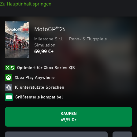
Zu Hauptinhalt springen
MotoGP™26
Milestone S.r.l.
•
Renn- & Flugspiele
•
Simulation
69,99 €+
Optimiert für Xbox Series X|S
Xbox Play Anywhere
10 unterstützte Sprachen
Größtenteils kompatibel
KAUFEN
69,99 €+