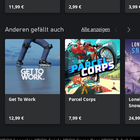
Anniversary DLC Pack
Hat Pack DLC
Bird
11,99 €
2,99 €
3,99 
Alle anzeigen
Anderen gefällt auch
Get To Work
Parcel Corps
Lone
Snow
12,99 €
7,99 €
24,99