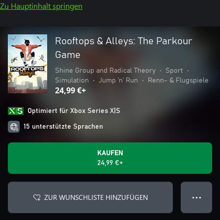
Zu Hauptinhalt springen
Rooftops & Alleys: The Parkour
Game
Shine Group and Radical Theory
•
Sport
•
Simulation
•
Jump ’n’ Run
•
Renn- & Flugspiele
24,99 €+
Optimiert für Xbox Series X|S
15 unterstützte Sprachen
KAUFEN
24,99 €+
ZUR WUNSCHLISTE HINZUFÜGEN
● ● ●