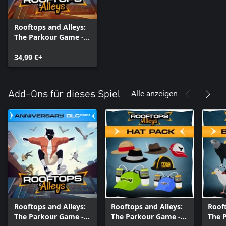
Rooftops and Alleys:
The Parkour Game -
Anniversary Edition
34,99 €+
Alle anzeigen
Add-Ons für dieses Spiel
Rooftops and Alleys:
Rooftops and Alleys:
Rooft
The Parkour Game -
The Parkour Game -
The 