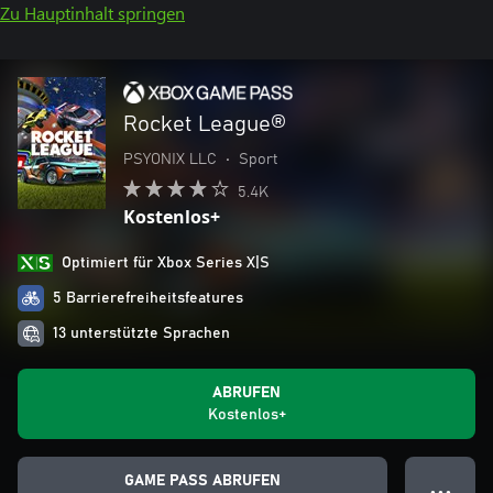
Zu Hauptinhalt springen
Rocket League®
PSYONIX LLC
•
Sport
5.4K
Kostenlos+
Optimiert für Xbox Series X|S
5 Barrierefreiheitsfeatures
13 unterstützte Sprachen
ABRUFEN
Kostenlos+
GAME PASS ABRUFEN
● ● ●