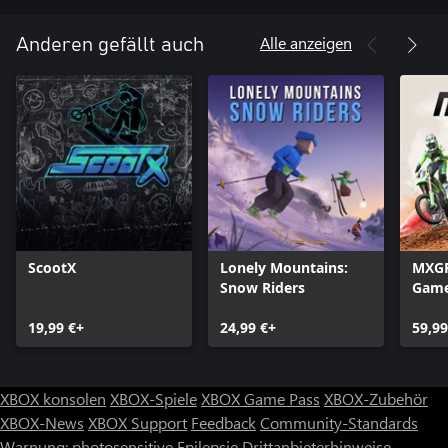
Alle anzeigen
Anderen gefällt auch
ScootX
Lonely Mountains:
MXGP 
Snow Riders
Gam
19,99 €+
24,99 €+
59,99
XBOX konsolen
XBOX-Spiele
XBOX Game Pass
XBOX-Zubehör
XBOX-News
XBOX Support
Feedback
Community-Standards
Warnung: photosensitive Epilepsie
Drittanbieterhinweise