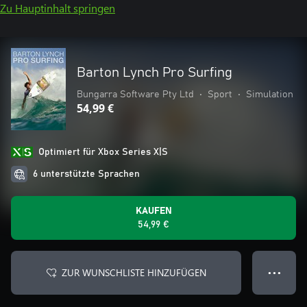
Zu Hauptinhalt springen
Barton Lynch Pro Surfing
Bungarra Software Pty Ltd
•
Sport
•
Simulation
54,99 €
Optimiert für Xbox Series X|S
6 unterstützte Sprachen
KAUFEN
54,99 €
ZUR WUNSCHLISTE HINZUFÜGEN
● ● ●