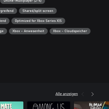
Online-Multiplayer (2-4)
rgreifend
Shared/split screen
fend
Optimized for Xbox Series X|S
lge
Xbox – Anwesenheit
Xbox – Cloudspeicher
Alle anzeigen