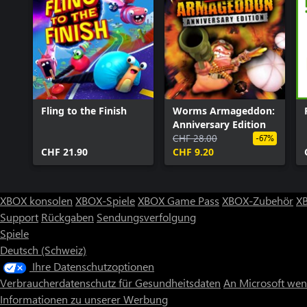
Fling to the Finish
Worms Armageddon:
Anniversary Edition
CHF 28.00
-67%
CHF 21.90
CHF 9.20
XBOX konsolen
XBOX-Spiele
XBOX Game Pass
XBOX-Zubehör
X
Support
Rückgaben
Sendungsverfolgung
Spiele
Deutsch (Schweiz)
Ihre Datenschutzoptionen
Verbraucherdatenschutz für Gesundheitsdaten
An Microsoft we
Informationen zu unserer Werbung