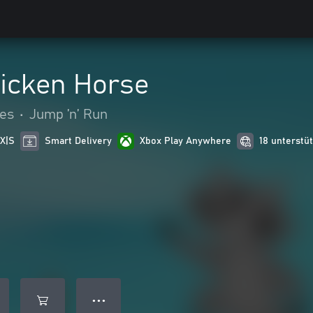
hicken Horse
es
•
Jump ’n’ Run
 X|S
Smart Delivery
Xbox Play Anywhere
18 unterstü
● ● ●