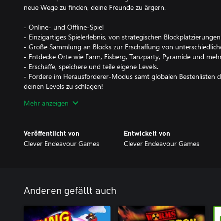
neue Wege zu finden, deine Freunde zu ärgern.
- Online- und Offline-Spiel
- Einzigartiges Spielerlebnis, von strategischen Blockplatzierung
- Große Sammlung an Blocks zur Erschaffung von unterschiedliche
- Entdecke Orte wie Farm, Eisberg, Tanzparty, Pyramide und mehr
- Erschaffe, speichere und teile eigene Levels.
- Fordere im Herausforderer-Modus samt globalen Bestenlisten d
deinen Levels zu schlagen!
- Spiele als Huhn, Pferd, Schaf oder anderes tolles Tier.
Mehr anzeigen
- Lustiger, künstlerischer Comic-Stil.
- Funky Soundtrack.
Veröffentlicht von
Entwickelt von
Clever Endeavour Games
Clever Endeavour Games
Anderen gefällt auch