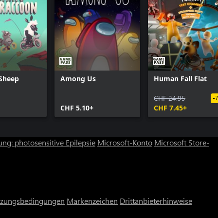
 Sheep
Among Us
Human Fall Flat
CHF 24.95
-
CHF 5.10+
CHF 7.45+
ng: photosensitive Epilepsie
Microsoft-Konto
Microsoft Store-
zungsbedingungen
Markenzeichen
Drittanbieterhinweise