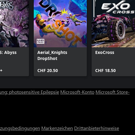
: Abyss
Aerial_Knights
ExoCross
DropShot
0+
CHF 20.50
CHF 18.50
ng: photosensitive Epilepsie
Microsoft-Konto
Microsoft Store-
zungsbedingungen
Markenzeichen
Drittanbieterhinweise