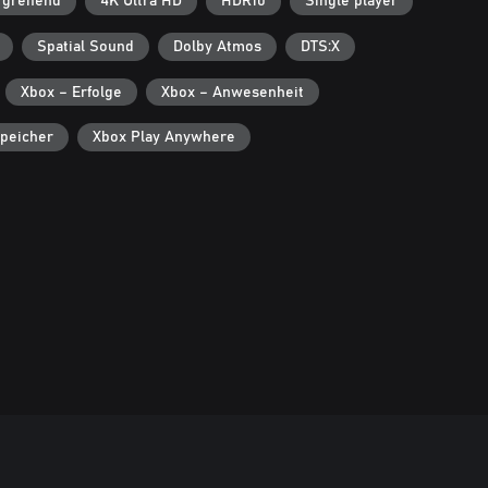
rgreifend
4K Ultra HD
HDR10
Single player
Spatial Sound
Dolby Atmos
DTS:X
Xbox – Erfolge
Xbox – Anwesenheit
peicher
Xbox Play Anywhere