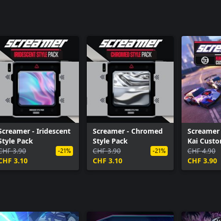
Screamer - Iridescent
Screamer - Chromed
Screamer
Style Pack
Style Pack
Kai Custo
CHF 3.90
CHF 3.90
Pack
CHF 4.90
-21%
-21%
CHF 3.10
CHF 3.10
CHF 3.90