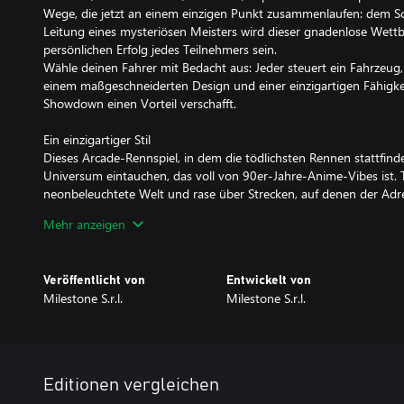
Wege, die jetzt an einem einzigen Punkt zusammenlaufen: dem Sc
Leitung eines mysteriösen Meisters wird dieser gnadenlose Wett
persönlichen Erfolg jedes Teilnehmers sein.
Wähle deinen Fahrer mit Bedacht aus: Jeder steuert ein Fahrzeug, 
einem maßgeschneiderten Design und einer einzigartigen Fähigkei
Showdown einen Vorteil verschafft.
Ein einzigartiger Stil
Dieses Arcade-Rennspiel, in dem die tödlichsten Rennen stattfinden,
Universum eintauchen, das voll von 90er-Jahre-Anime-Vibes ist. T
neonbeleuchtete Welt und rase über Strecken, auf denen der Adre
Mehr anzeigen
Das ECHO
Eine geheimnisvolle Technologie hat den Rennsport für immer ve
Dank dieser Technologie fahren Autos nicht mehr nur Rennen – s
Veröffentlicht von
Entwickelt von
wieder an ihre Grenzen. Wechsle zwischen Boost, Strike und Schil
Milestone S.r.l.
Milestone S.r.l.
nutze rasante Geschwindigkeitsschübe und gut platzierte Treffer
zu drängen. Und sobald der Overdrive einsetzt, herrscht Chaos be
Bremsen und kein Platz für irgendjemanden, der dir im Weg steh
zu einem echten Screamer!
Editionen vergleichen
Verschiedene Rennmodi