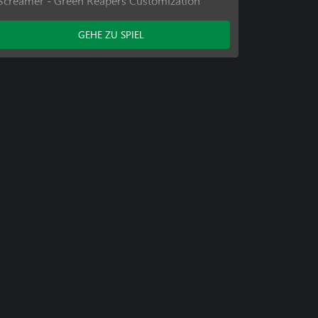
Screamer - Green Reapers Customization
Pack
Screamer - Strike Force Romanda
GEHE ZU SPIEL
Customization Pack
Screamer - Jupiter Stormers Customization
Pack
Screamer - Anaconda Corp Customization
Pack
Screamer - Kagawa-Kai Customization Pack