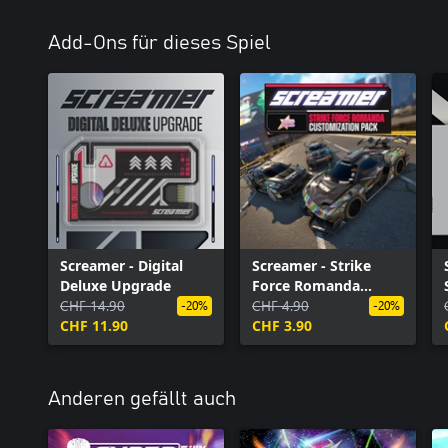
Add-Ons für dieses Spiel
Screamer - Digital
Screamer - Strike
Deluxe Upgrade
Force Romanda
CHF 14.90
Customization Pack
CHF 4.90
-20%
-20%
CHF 11.90
CHF 3.90
Anderen gefällt auch