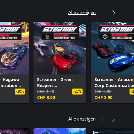
Alle anzeigen
 - Kagawa-
Screamer - Green
Screamer - Anacon
mization
Reapers
Corp Customizatio
Customization Pack
CHF 4.90
Pack
CHF 4.90
-20%
-20%
-
CHF 3.90
CHF 3.90
Alle anzeigen