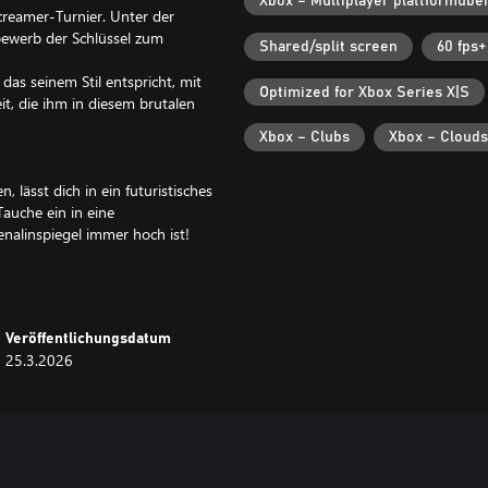
Xbox – Multiplayer plattformübe
reamer-Turnier. Unter der
bewerb der Schlüssel zum
Shared/split screen
60 fps+
das seinem Stil entspricht, mit
Optimized for Xbox Series X|S
t, die ihm in diesem brutalen
Xbox – Clubs
Xbox – Clouds
 lässt dich in ein futuristisches
auche ein in eine
nalinspiegel immer hoch ist!
rändert: das ECHO.
ie kämpfen! Bring sie immer
Veröffentlichungsdatum
d, um in Führung zu bleiben, und
25.3.2026
, um deine Gegner von der Strecke
i Vollgas: keine Gnade, kein
t. Meistere das ECHO und du wirst