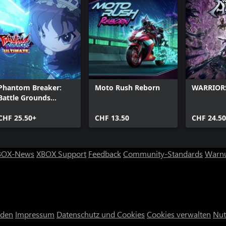
Phantom Breaker:
Moto Rush Reborn
WARRIORS
Battle Grounds
Ultimate
CHF 25.50+
CHF 13.50
CHF 24.5
BOX-News
XBOX Support
Feedback
Community-Standards
Warnu
nden
Impressum
Datenschutz und Cookies
Cookies verwalten
Nut