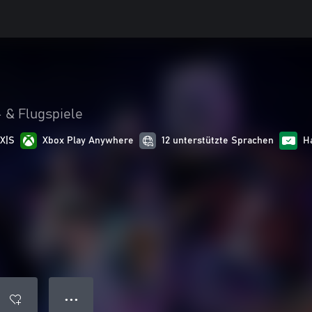
 & Flugspiele
 X|S
Xbox Play Anywhere
12 unterstützte Sprachen
H
● ● ●