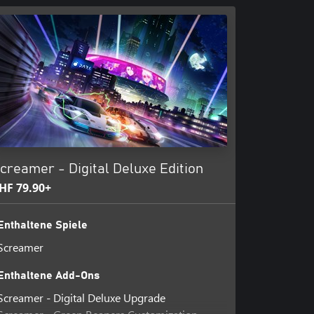
hnellste zu sein, reicht nicht
ennen, bei denen das Überqueren
ner, während es in anderen Modi
ig, dass du der Beste bist, egal
dus mit geteiltem Bildschirm!
creamer - Digital Deluxe Edition
HF 79.90+
Enthaltene Spiele
Screamer
Enthaltene Add-Ons
Screamer - Digital Deluxe Upgrade