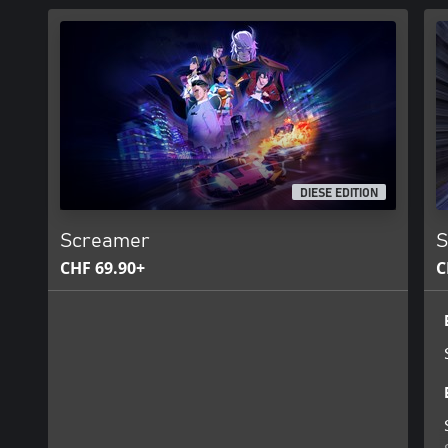
Ein Screamer muss für jede Herausforderung bereit sein, und der Sc
immer aus. Unter den verschiedenen Spielmodi findest du Teamr
der Ziellinie genauso wichtig ist wie das Ausschalten deiner Geg
darauf ankommt, so lange wie möglich im Overdrive zu bleiben. Ze
welche Herausforderung dir im Weg steht, auch online und im Mo
DIESE EDITION
Screamer
S
CHF 69.90+
C