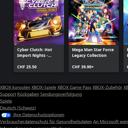
Cyber Clutch: Hot
Mega Man Star Force
Import Nights -
Legacy Collection
Overdrive Edition
CHF 25.50
CHF 39.90+
XBOX konsolen
XBOX-Spiele
XBOX Game Pass
XBOX-Zubehör
X
Support
Rückgaben
Sendungsverfolgung
Spiele
Deutsch (Schweiz)
Ihre Datenschutzoptionen
Verbraucherdatenschutz für Gesundheitsdaten
An Microsoft we