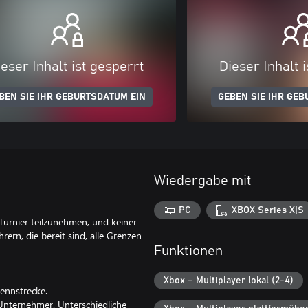
eser Inhalt ist gesperrt
Dieser Inhalt 
BEN SIE IHR GEBURTSDATUM EIN
GEBEN SIE IHR GEB
Wiedergabe mit
PC
XBOX Series X|S
Turnier teilzunehmen, und keiner
hrern, die bereit sind, alle Grenzen
Funktionen
Xbox – Multiplayer lokal (2-4)
Rennstrecke.
 Unternehmer. Unterschiedliche