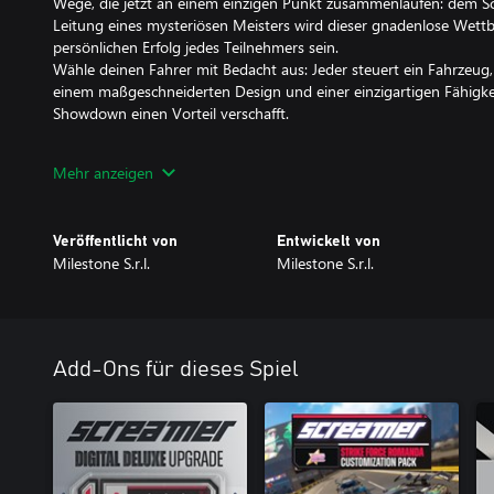
Wege, die jetzt an einem einzigen Punkt zusammenlaufen: dem Sc
Leitung eines mysteriösen Meisters wird dieser gnadenlose Wett
persönlichen Erfolg jedes Teilnehmers sein.
Wähle deinen Fahrer mit Bedacht aus: Jeder steuert ein Fahrzeug, 
einem maßgeschneiderten Design und einer einzigartigen Fähigkei
Showdown einen Vorteil verschafft.
Ein einzigartiger Stil
Mehr anzeigen
Dieses Arcade-Rennspiel, in dem die tödlichsten Rennen stattfinden,
Universum eintauchen, das voll von 90er-Jahre-Anime-Vibes ist. T
neonbeleuchtete Welt und rase über Strecken, auf denen der Adre
Veröffentlicht von
Entwickelt von
Milestone S.r.l.
Milestone S.r.l.
Das ECHO
Eine geheimnisvolle Technologie hat den Rennsport für immer ve
Dank dieser Technologie fahren Autos nicht mehr nur Rennen – s
wieder an ihre Grenzen. Wechsle zwischen Boost, Strike und Schil
nutze rasante Geschwindigkeitsschübe und gut platzierte Treffer
Add-Ons für dieses Spiel
zu drängen. Und sobald der Overdrive einsetzt, herrscht Chaos be
Bremsen und kein Platz für irgendjemanden, der dir im Weg steh
zu einem echten Screamer!
Verschiedene Rennmodi
Ein Screamer muss für jede Herausforderung bereit sein, und der Sc