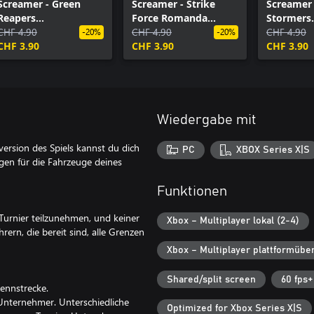
Screamer - Green
Screamer - Strike
Screamer 
Reapers
Force Romanda
Stormers
Customization Pack
CHF 4.90
Customization Pack
CHF 4.90
Customiz
CHF 4.90
-20%
-20%
CHF 3.90
CHF 3.90
CHF 3.90
Wiedergabe mit
version des Spiels kannst du dich
PC
XBOX Series X|S
gen für die Fahrzeuge deines
Funktionen
Turnier teilzunehmen, und keiner
Xbox – Multiplayer lokal (2-4)
hrern, die bereit sind, alle Grenzen
Xbox – Multiplayer plattformübe
Shared/split screen
60 fps+
Rennstrecke.
 Unternehmer. Unterschiedliche
Optimized for Xbox Series X|S