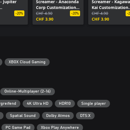
- Jupiter
Screamer - Anaconda
Screamer - Kagawa
Corp Customization
Kai Customization
ation Pack
Pack
CHF 4.90
Pack
CHF 4.90
-20%
-20%
-
CHF 3.90
CHF 3.90
XBOX Cloud Gaming
Online-Multiplayer (2-16)
rgreifend
4K Ultra HD
HDR10
Single player
Spatial Sound
Dolby Atmos
DTS:X
PC Game Pad
Xbox Play Anywhere