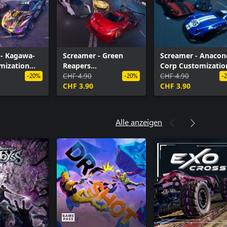
 - Kagawa-
Screamer - Green
Screamer - Anacon
mization
Reapers
Corp Customizatio
Customization Pack
CHF 4.90
Pack
CHF 4.90
-20%
-20%
-
CHF 3.90
CHF 3.90
Alle anzeigen