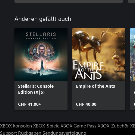
Anderen gefällt auch
Stellaris: Console
Empire of the Ants
Edition (X|S)
CHF 41.00+
CHF 40.00
XBOX konsolen
XBOX-Spiele
XBOX Game Pass
XBOX-Zubehör
X
Support
Rückgaben
Sendungsverfolgung