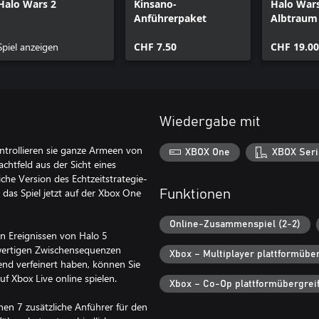
Halo Wars 2
Kinsano-
Halo Wars
Anführerpaket
Albtraum
Spiel anzeigen
CHF 7.50
CHF 19.00
Wiedergabe mit
trollieren sie ganze Armeen von
XBOX One
XBOX Seri
htfeld aus der Sicht eines
che Version des Echtzeitstrategie-
das Spiel jetzt auf der Xbox One
Funktionen
Online-Zusammenspiel (2-2)
n Ereignissen von Halo 5
wertigen Zwischensequenzen
Xbox – Multiplayer plattformübe
end verfeinert haben, können Sie
f Xbox Live online spielen.
Xbox – Co-Op plattformübergrei
nen 7 zusätzliche Anführer für den