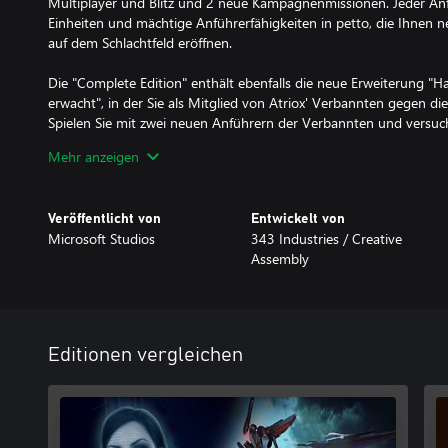
Multiplayer und Blitz und 2 neue Kampagnenmissionen. Jeder Anf
Einheiten und mächtige Anführerfähigkeiten in petto, die Ihnen n
auf dem Schlachtfeld eröffnen.
Die "Complete Edition" enthält ebenfalls die neue Erweiterung "H
erwacht", in der Sie als Mitglied von Atriox' Verbannten gegen d
Spielen Sie mit zwei neuen Anführern der Verbannten und versuc
Defense-Koop-Modus "Stationsfeuergefecht". Im "Stationsfeuergef
Mehr anzeigen
zwei weitere Spieler Ihre Basis gegen unendliche Wellen an Einhei
*Der Online-Multiplayer auf Xbox-Konsolen erfordert eine Xbox Li
Veröffentlicht von
Entwickelt von
erhältlich).
Microsoft Studios
343 Industries / Creative
Assembly
Enthält:
• Halo Wars 2 – 12 online spielbare Kampagnenmissionen für de
Multiplayer-Anführer des UNSC und der Verbannten; eine Vielza
sowie die Modi "Blitz-PvP und -PvE"
• Halo Wars 2: Season Pass – 7 zusätzliche Multiplayer-Anführe
Editionen vergleichen
• Der Albtraum erwacht – 5 Kampagnenmissionen, 2 neue Multip
brandneuen Tower-Defense-Koop-Modus "Stationsfeuergefecht"