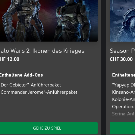
alo Wars 2: Ikonen des Krieges
Season P
HF 12.00
CHF 30.00
Enthaltene Add-Ons
Enthalten
"Der Gebieter"-Anführerpaket
"Yapyap D
"Commander Jerome"-Anführerpaket
Kinsano-A
Kolonie-An
Operation:
Serina-Anf
"Der Gebie
Sergeant-
GEHE ZU SPIEL