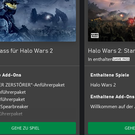
ass für Halo Wars 2
Halo Wars 2: Sta
In enthalten
e Add-Ons
Enthaltene Spiele
ER ZERSTÖRER"-Anführerpaket
Halo Wars 2
nführerpaket
Enthaltene Add-Ons
führerpaket
 Spearbreaker
Willkommen auf der 
ührerpaket
ter"-Anführerpaket
Johnson-Anführerpaket
GEHE ZU SPIEL
GEHE