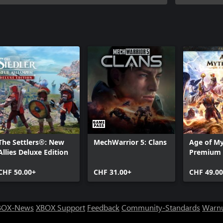
"Commande
The Settlers®: New
MechWarrior 5: Clans
Age of M
Allies Deluxe Edition
Premium 
CHF 50.00+
CHF 31.00+
CHF 49.0
BOX-News
XBOX Support
Feedback
Community-Standards
Warnu