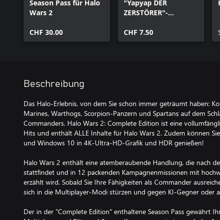
Season Pass für Halo
"Yapyap DER
Wars 2
ZERSTÖRER"-
Anführerpaket
CHF 30.00
CHF 7.50
Beschreibung
Das Halo-Erlebnis, von dem Sie schon immer geträumt haben: Kon
Marines, Warthogs, Scorpion-Panzern und Spartans auf dem Schlac
Commanders. Halo Wars 2: Complete Edition ist eine vollumfängli
Hits und enthält ALLE Inhalte für Halo Wars 2. Zudem können Sie 
und Windows 10 in 4K-Ultra-HD-Grafik und HDR genießen!
Halo Wars 2 enthält eine atemberaubende Handlung, die nach de
stattfindet und in 12 packenden Kampagnenmissionen mit hoch
erzählt wird. Sobald Sie Ihre Fähigkeiten als Commander ausreich
sich in die Multiplayer-Modi stürzen und gegen KI-Gegner oder au
Der in der "Complete Edition" enthaltene Season Pass gewährt Ih