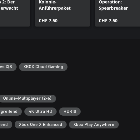
 2: Der
Kolonie-
Operation:
 erwacht
Anführerpaket
Spearbreaker
CHF 7.50
CHF 7.50
es X|S
XBOX Cloud Gaming
Online-Multiplayer (2-6)
rgreifend
4K Ultra HD
HDR10
fend
Xbox One X Enhanced
Xbox Play Anywhere