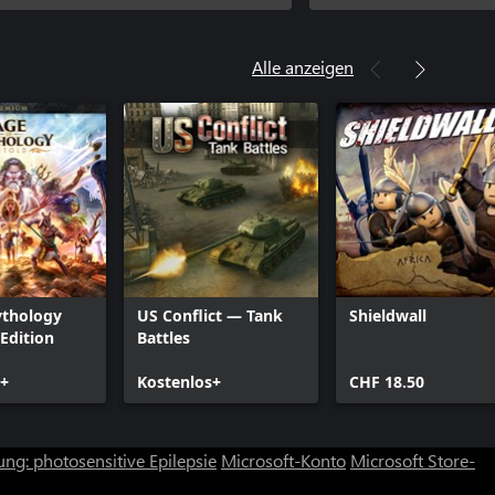
r Jerome"-Anführerpaket
Alle anzeigen
ythology
US Conflict — Tank
Shieldwall
Edition
Battles
0+
Kostenlos+
CHF 18.50
ng: photosensitive Epilepsie
Microsoft-Konto
Microsoft Store-