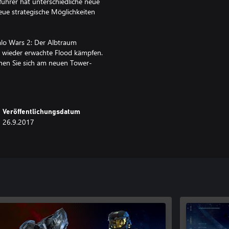
ührer hat unterschiedliche neue
eue strategische Möglichkeiten
alo Wars 2: Der Albtraum
ie wieder erwachte Flood kämpfen.
hen Sie sich am neuen Tower-
echt" verteidigen Sie und bis zu
ten.
ve Gold-Mitgliedschaft (separat
Veröffentlichungsdatum
26.9.2017
n Solo- oder Koop-Modus; 6
hl bekannter Multiplayer-Modi
r und zwei Kampagnenmissionen
layer-Anführer und den