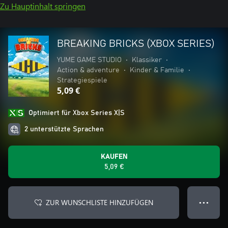
Zu Hauptinhalt springen
BREAKING BRICKS (XBOX SERIES)
YUME GAME STUDIO
•
Klassiker
•
Action & adventure
•
Kinder & Familie
•
Strategiespiele
5,09 €
Optimiert für Xbox Series X|S
2 unterstützte Sprachen
KAUFEN
5,09 €
ZUR WUNSCHLISTE HINZUFÜGEN
● ● ●