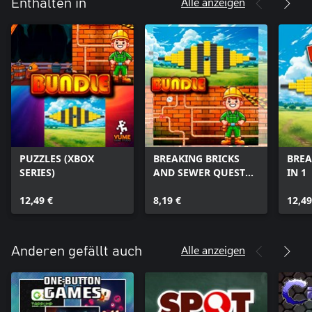
Alle anzeigen
Enthalten in
PUZZLES (XBOX
BREAKING BRICKS
BREA
SERIES)
AND SEWER QUEST
IN 1
(XBOX SERIES)
12,49 €
8,19 €
12,49
Alle anzeigen
Anderen gefällt auch