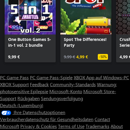
One Button Games 5-
Spot The Differences!
Crus
in-1 vol. 2 bundle
Party
Serie
9,99 €
9,99 €
4,99 €
4,99 
-50%
PC Game Pass
PC Game Pass-Spiele
XBOX App auf Windows-PC
XBOX Support
Feedback
Community-Standards
Warnung:
photosensitive Epilepsie
Microsoft-Konto
Microsoft Store-
Support
Rückgaben
Sendungsverfolgung
Deutsch (Luxemburg)
Ihre Datenschutzoptionen
Verbraucherdatenschutz für Gesundheitsdaten
Contact
Microsoft
Privacy & Cookies
Terms of Use
Trademarks
About