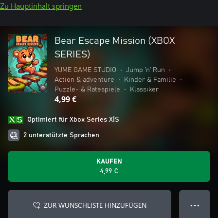
Zu Hauptinhalt springen
Bear Escape Mission (XBOX
SERIES)
YUME GAME STUDIO
•
Jump ’n’ Run
•
Action & adventure
•
Kinder & Familie
•
Puzzle- & Ratespiele
•
Klassiker
4,99 €
Optimiert für Xbox Series X|S
2 unterstützte Sprachen
KAUFEN
4,99 €
ZUR WUNSCHLISTE HINZUFÜGEN
● ● ●