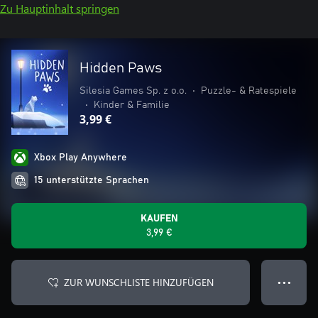
Zu Hauptinhalt springen
Hidden Paws
Silesia Games Sp. z o.o.
•
Puzzle- & Ratespiele
•
Kinder & Familie
3,99 €
Xbox Play Anywhere
15 unterstützte Sprachen
KAUFEN
3,99 €
ZUR WUNSCHLISTE HINZUFÜGEN
● ● ●