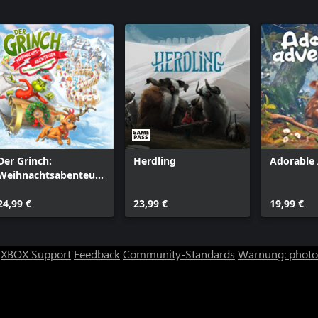
Der Grinch:
Herdling
Adorable
Weihnachtsabenteuer
- Eine fröhlich-
verschmitzte
24,99 €
23,99 €
19,99 €
Ausgabe
XBOX Support
Feedback
Community-Standards
Warnung: photos