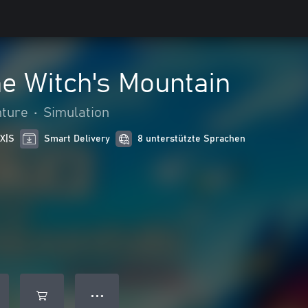
e Witch's Mountain
nture
•
Simulation
 X|S
Smart Delivery
8 unterstützte Sprachen
● ● ●