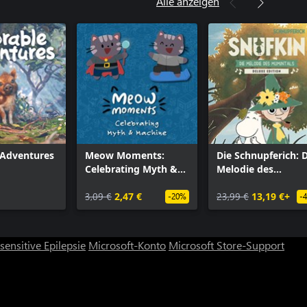
Alle anzeigen
 Adventures
Meow Moments:
Die Schnupferich: 
Celebrating Myth &
Melodie des
Machine
Mumintals – Delux
3,09 €
2,47 €
Edition
23,99 €
13,19 €+
-20%
-
ensitive Epilepsie
Microsoft-Konto
Microsoft Store-Support